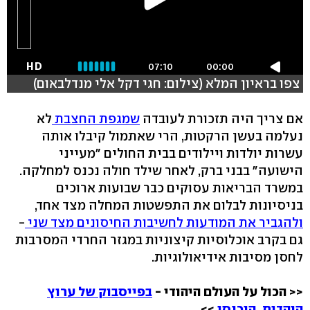
HD
07:10
00:00
צפו בראיון המלא (צילום: חגי דקל אלי מנדלבאום)
אם צריך היה תזכורת לעובדה
שמגפת החצבת
לא
נעלמה בעשן הרקטות, הרי שאתמול קיבלו אותה
עשרות יולדות ויילודים בבית החולים "מעייני
הישועה" בבני ברק, לאחר שילד חולה נכנס למחלקה.
במשרד הבריאות עסוקים כבר שבועות ארוכים
בניסיונות לבלום את התפשטות המחלה מצד אחד,
ולהגביר את המודעות לחשיבות החיסונים מצד שני
-
גם בקרב אוכלוסיות קיצוניות במגזר החרדי המסרבות
לחסן מסיבות אידיאולוגיות.
<< הכול על העולם היהודי -
בפייסבוק של ערוץ
היהדות. היכנסו
>>