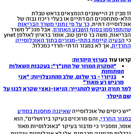
11 מבין 21 היישובים הנמצאים בראש טבלת
הלא-מתחסנים הם דתיים או בעלי ריכוז גבוה של
אוכלוסייה דתית,
כך על פי נתוני משרד הבריאות
שהתפרסמו בסוף השבוע האחרון
. אבל מנכ"ל משרד
הבריאות, משה בר סימן טוב, אומר בראיון לאולפן ynet
כי
הבעיה קיימת בתתי-מגזרים בתוך האוכלוסייה
החרדית
, אך לא במגזר הדתי-חרדי כמכלול.
קראו עוד
ב
ערוץ היהדות
:
"המקרה המוזר של התנ"ך": בעקבות השאלות
הפתוחות
בניזרי - בר שלום, שלב ההתנצלויות: "אני
מרגיש רע מאוד"
למד תורה וביקש להתגייר: הניאו-נאצי שקרא לבנו על
שם היטלר
"יש כיסים של אוכלוסייה
שאיננה מחסנת במודע
במגזר החרדי
, והם מרוכזים בעיקר בירושלים", הוא
אומר, ומסביר כי מדבור בעיקר "באוכלוסיות מאוד
נבדלות מבחינה חברתית. אלו לא אוכלוסיות ענקיות,