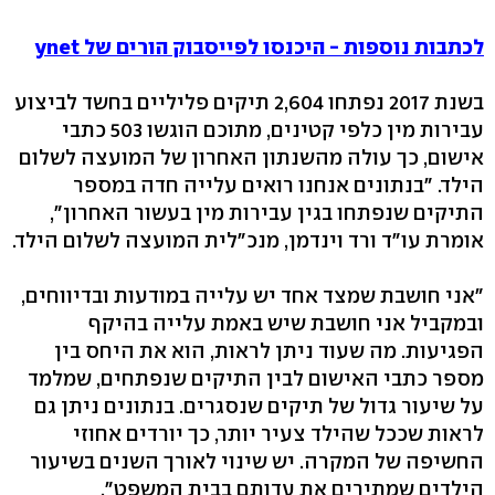
לכתבות נוספות - היכנסו לפייסבוק הורים של ynet
בשנת 2017 נפתחו 2,604 תיקים פליליים בחשד לביצוע
עבירות מין כלפי קטינים, מתוכם הוגשו 503 כתבי
אישום, כך עולה מהשנתון האחרון של המועצה לשלום
הילד. "בנתונים אנחנו רואים עלייה חדה במספר
התיקים שנפתחו בגין עבירות מין בעשור האחרון",
אומרת עו"ד ורד וינדמן, מנכ"לית המועצה לשלום הילד.
"אני חושבת שמצד אחד יש עלייה במודעות ובדיווחים,
ובמקביל אני חושבת שיש באמת עלייה בהיקף
הפגיעות. מה שעוד ניתן לראות, הוא את היחס בין
מספר כתבי האישום לבין התיקים שנפתחים, שמלמד
על שיעור גדול של תיקים שנסגרים. בנתונים ניתן גם
לראות שככל שהילד צעיר יותר, כך יורדים אחוזי
החשיפה של המקרה. יש שינוי לאורך השנים בשיעור
הילדים שמתירים את עדותם בבית המשפט".