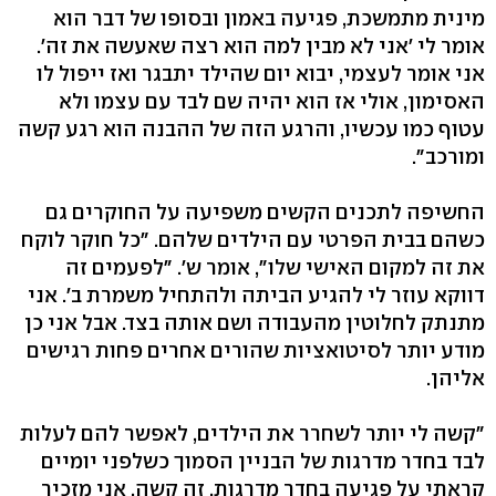
מינית מתמשכת, פגיעה באמון ובסופו של דבר הוא
אומר לי 'אני לא מבין למה הוא רצה שאעשה את זה'.
אני אומר לעצמי, יבוא יום שהילד יתבגר ואז ייפול לו
האסימון, אולי אז הוא יהיה שם לבד עם עצמו ולא
עטוף כמו עכשיו, והרגע הזה של ההבנה הוא רגע קשה
ומורכב".
החשיפה לתכנים הקשים משפיעה על החוקרים גם
כשהם בבית הפרטי עם הילדים שלהם. "כל חוקר לוקח
את זה למקום האישי שלו", אומר ש'. "לפעמים זה
דווקא עוזר לי להגיע הביתה ולהתחיל משמרת ב'. אני
מתנתק לחלוטין מהעבודה ושם אותה בצד. אבל אני כן
מודע יותר לסיטואציות שהורים אחרים פחות רגישים
אליהן.
"קשה לי יותר לשחרר את הילדים, לאפשר להם לעלות
לבד בחדר מדרגות של הבניין הסמוך כשלפני יומיים
קראתי על פגיעה בחדר מדרגות, זה קשה. אני מזכיר