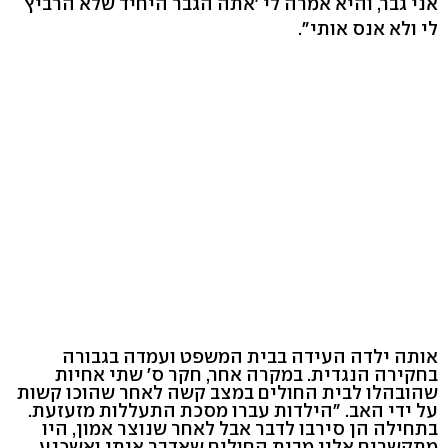
אני גבר, והיא אמרה לי 'אתה הגבר היחיד שלא הרביץ
לי ולא אנס אותי".
אותה ילדה העידה בבית המשפט ועמדה בגבורה
בחקירה הנגדית. במקרה אחר, חקר ס' שתי אחיות
שהובהלו לבית החולים במצב קשה לאחר שהוכו קשות
על ידי האב. "הילדות עברו מסכת התעללות מזעזעת.
בתחילה הן סירבו לדבר אבל לאחר שנוצר אמון, היו
מתקשרים אליי מבית החולים שאדבר איתן ואשכנע