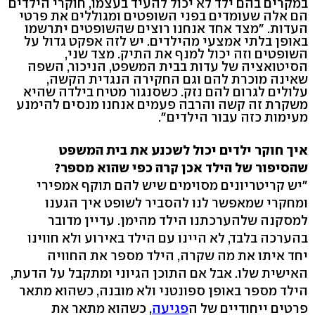
במקרים בהם ילד לא יכול להעיד בעצמו, חוקרי הילדים
הם אלה שעומדים בפני השופטים ומגוללים את פרטי
העדות. "מצד אחד אנחנו רוצים שהשופטים יתרשמו
באופן בלתי אמצעי מהילדים. יש לזה אפקט גדול על
השופטים וזה יכול למנף את התיק. מצד שני,
הסיטואציה של עדות בבית המשפט, הניכור, השפה
שאינה מוכרת להם וגם החקירה הנגדית הקשה,
עלולים לגרום להם נזק. כשסנגור מטיח בילדה שהיא
משקרת זה קשה והרבה פעמים אנחנו מנסים להימנע
מעימות כזה עבור הילדים".
איך חוקר ילדים יכול לשכנע את בית המשפט
שהסיפור של הילד אכן קרה כפי שהוא מספר?
"יש קריטריונים מסוימים שיש להם תוקף אמפירי
ומחקרי שמאפשר לנו להסביר לשופט איך הגענו
למסקנה שלהערכתנו הילד מהימן. עדיין מדובר
בהערכה בלבד, לא היינו עם הילד באירוע ולא חווינו
יחד איתו את מה שקרה, הילד מספר את החוויה
האישית שלו. אבל אם התוכן הגיוני ומתקבל על הדעת,
הילד מספר באופן ספונטני ולא מובנה, כשהוא מתאר
פרטים ייחודיים של ה
פגיעה
, כשהוא מתאר את