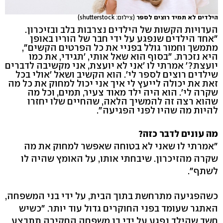
הילדים לא תמיד רוצים לספר
(צילום: shutterstock)
העדויות הקשות של הילדים נצרבות בלב ובזיכרון.
"אחד הילדים שנפגע על ידי חבר של הוריו באופן
מתמשך וחמור גולל בפניי את כל הפרטים הקשים",
היא נזכרת. "בסוף הוא שאל אותי, 'תגידי, את כמו
יועצת?' אמרתי לו 'אני לא יועצת, אני מקשיבה לדברים
שילדים רוצים לספר לי'. הוא הקשיב ושאל 'אולי בכל
זאת את יכולה לייעץ לי איך אני יכול למחוק את כל מה
שקרה לי'. הוא היה ילד מאוד צעיר, תמים, וכל מה
שהוא רצה זה להמשיך הלאה, שהחיים שלו יחזרו
להיות מה שהיו לפני הפגיעה".
מה עונים לדבר כזה?
"אמרתי לו שאני לא בטוחה שאפשר למחוק את מה
שקרה מהזיכרון. שיבחתי אותו, על האומץ שהיה לו
לשתף".
כשהפגיעה מתרחשת בתוך הבית, על ידי בני המשפחה,
האתגר שעומד בפני החוקרים גדול עוד יותר. "כשיש
חשד שהילד נפגע על ידי בן משפחה החקירה תתבצע