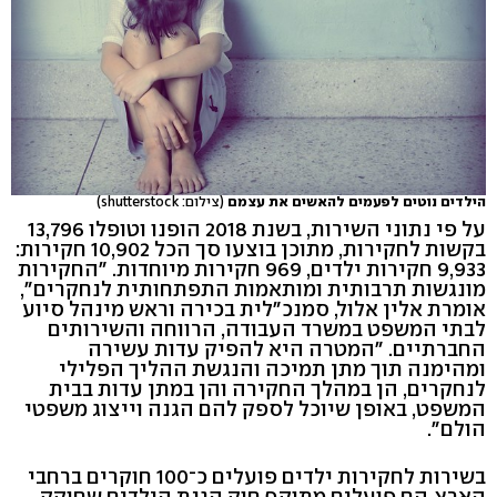
הילדים נוטים לפעמים להאשים את עצמם
(צילום: shutterstock)
על פי נתוני השירות, בשנת 2018 הופנו וטופלו 13,796
בקשות לחקירות, מתוכן בוצעו סך הכל 10,902 חקירות:
9,933 חקירות ילדים, 969 חקירות מיוחדות. "החקירות
מונגשות תרבותית ומותאמות התפתחותית לנחקרים",
אומרת אלין אלול, סמנכ"לית בכירה וראש מינהל סיוע
לבתי המשפט במשרד העבודה, הרווחה והשירותים
החברתיים. "המטרה היא להפיק עדות עשירה
ומהימנה תוך מתן תמיכה והנגשת ההליך הפלילי
לנחקרים, הן במהלך החקירה והן במתן עדות בבית
המשפט, באופן שיוכל לספק להם הגנה וייצוג משפטי
הולם".
בשירות לחקירות ילדים פועלים כ־100 חוקרים ברחבי
הארץ. הם פועלים מתוקף חוק הגנת הילדים שחוקק