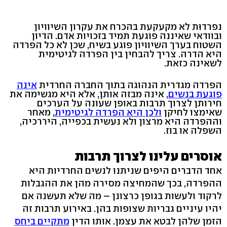
נפרדוּת לא מקעקעת בהכרח את עקרון השיוויון
ובוודאי שאיננה פוגעת תמיד בזכויות אדם. הדיון
השטוח בערך השיוויון פוגע בשיח, שכן לא כל הפרדה
היא הדרה. צריך להבחין בין הפרדה לגיטימית
לשאינה כזאת.
הפרדה מגדרית הנהוגה בתוך החברה החרדית
אינה
פוגעת בנשים
, אינה מבזה אותן, אלא היא מגשימה את
חירותן לצרוך תרבות באופן שעונה על הערכים
שאימצו לחיקן
ולכן היא הפרדה לגיטימית
, מאחר
וההפרדה היא מרצון ולא נעשית בכפייה, היררכיה,
השפלה או בוז.
אוסרים עלינו לצרוך תרבות
אחד הדברים היפים שניתנו לנשים החרדיות היא
ההפרדה, בכך שהמחיצה מסירה מהן את ההגבלות
לרקוד ולעשות בגופן כרצונן – מה שלא תעשנה אם
יהיו עיניים גבריות שצופות בהן. באירוע תרבות זה
הזמן שלהן לבטא את עצמן. אותו הדין
מתקיים ביחס