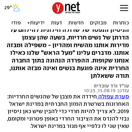
תפסיקו להתנשא: אנחנו
חרדיות, לא מטומטמות
הניסיון הנפסד של שדולה חילונית להילחם על
הדרתן של נשים חרדיות, בשעה שהן עצמן
מדירות אותנו מהשיח ומהדיון - משפילה ומבזה
אותנו. מדברים עלינו "מעל הראש" שלנו כאילו
אנחנו שקופות. ההפרדה הנהוגה בתוך החברה
החרדית אינה פוגעת בנשים ואינה מבזה אותנו,
תודה ששאלתן
עו"ד ורד עובדיה
עודכן: 15.08.19, 10:25
סערת עפולה
חידדה את מצבן של שהנשים החרדיות:
האחרונות בשרשרת המזון החברתית במדינת ישראל
2019. לא צריך להיות חרדי כדי להבין שיש כאן ניסיון
נבזי להנדס את הציבור החרדי באופן פטרוני ומקומם,
שאין שני לו כלפיי אף מגזר במדינת ישראל.