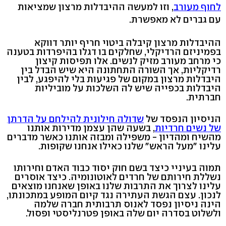
לחוף מעורב
, וזו למעשה ההיבדלות מרצון שמציאות
עם גברים לא מאפשרת.
ההיבדלות מרצון קיבלה ביטוי חריף יותר דווקא
בפמיניזם הרדיקלי, שחלקים בו דגלו בהיפרדות בטענה
כי מרחב מעורב מזיק לנשים. אלו תפיסות קיצון
רדיקליות, אך השורה התחתונה היא שיש הבדל בין
היבדלות מרצון במקום של פגיעות בלי להיפגע, לבין
היבדלות בכפייה שיש לה השלכות על מוביליות
חברתית.
הניסיון הנפסד של
שדולה חילונית להילחם על הדרתן
של נשים חרדיות
, בשעה שהן עצמן מדירות אותנו
מהשיח ומהדיון - משפילה ומבזה אותנו כאשר מדברים
עלינו "מעל הראש" שלנו כאילו אנחנו שקופות.
תמוה בעיניי כיצד בשם חוק יסוד כבוד האדם וחירותו
נשללת חירותם של חרדים לאוטונומיה. כיצד אוסרים
עלינו לצרוך את התרבות שלנו באופן שאנחנו מוצאים
לנכון. עצם הגשת העתירה נגד קיום המופע במתכונתו,
הינה ניסיון נפסד לאנוס תרבותית חברה שלמה
ולשלוט בסדרה יום שלה באופן פטרנליסטי ופסול.