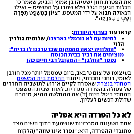
את הפטרת חזון ישעיהו בן אמוץ הנביא, שאמר כי
הגלות הגיעה בגלל שלא שמרו על המשפט – ואילו
הגאולה תבוא על ידי המשפט: "צִיּוֹן בְּמִשְׁפָּט תִּפָּדֶה
וְשָׁבֶיהָ בִּצְדָקָֽה".
קראו עוד
בערוץ היהדות
:
להיות עם לא נורמלי בארצנו
/ שלומית גולדין
הלוי
"ההלוויה יצאה מהמקום שבו ערכנו לו ברית":
מנציחים את דביר בבית הכנסת
נפטר "החלבן" - המקובל רבי חיים כהן
בעיצומו של צום ט' באב, ביום שמסמל יותר מכל חורבן
לאומי, רוחני וחברתי, ניתנה
החלטת בית המשפט
המחוזי בנצרת
שאסרה לקיים אירוע לתושביה החרדים
של עפולה בהפרדה מגדרית. לאחר שבית המשפט
המחוזי ביטל היום (ד') את ההחלטה ההיא, מיהרה
שדולת הנשים לעליון.
לא כל הפרדה היא אפליה
אחת הטענות המרכזיות שנשמעת בתוך השיח מצד
מתנגדי ההפרדה, היא: "נפרד אינו שווה" (הלקוח