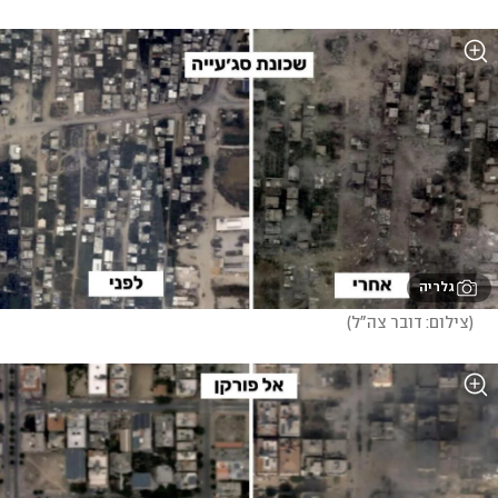
גלריה
(
צילום: דובר צה"ל
)