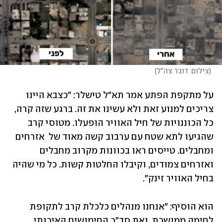
(
צילום: דובר צה"ל
)
על מתקפת הפתע אמר תא"ל טישלר: "כצבא היינו 
צריכים למנוע זאת ולא עשינו את זה. ברגע שזה קרה, 
כל הכוננויות של חיל האוויר הופעלו. מטוסי קרב 
שהגיעו לתא שטח עם ערבוב קשה מאוד של  אזרחים 
ומחבלים. טייסים ראו בכוונות מקרוב מחבלים 
ואזרחים צמודים, וקיבלו החלטות קשות. כל מי שהיה 
בחיל האוויר זינק". 
הוא הוסיף: "אנחנו מנהלים כלכלת קרב לתקופת 
לחימה ממושכת, ואת סד"כ החימושים האיכותי 