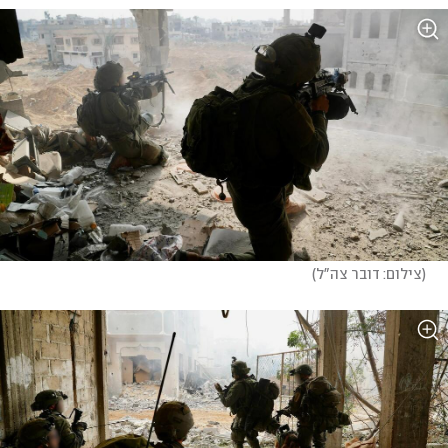
(
צילום: דובר צה"ל
)