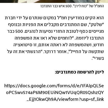
החמ"ל של "כוח לירן". 500 איש כבר התנדבו
הוא הקים במודיעין חמ"ל במקום שנתרם על ידי חברת 
"שלטק", שם המתנדבים מקבלים את הפניות ובנוסף 
מגייסים כסף לטובת החזרי נסיעות לנהגים. 500 כבר 
התנדבו ליוזמה. "לוחמים שלא ראו את המשפחה 
חודש, ושהמשפחה לא ראתה אותם, זו סיטואציה 
שתקשה על החייל", אומר דרוקר. "הרגשתי את זה על 
בשרי".
לינק להרשמה כמתנדבים:
‏https://docs.google.com/forms/d/e/1FAIpQLSe
oPCSwv574aP6M90EUiNQw1VUqQR05QshzQY
_Ejj1OkwQh9A/viewform?usp=sf_link