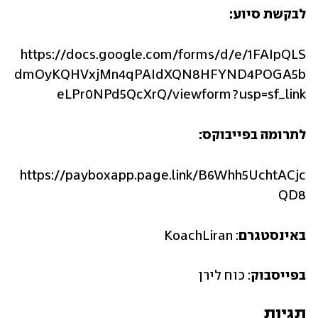
לבקשת סיוע:
https://docs.google.com/forms/d/e/1FAIpQLS
dmOyKQHVxjMn4qPAIdXQN8HFYND4POGA5b
eLPr0NPd5QcXrQ/viewform?usp=sf_link
לתרומה בפייבוקס:
‏https://payboxapp.page.link/B6Whh5UchtACjc
QD8
באינסטגרם
: KoachLiran
בפייסבוק
: כוח לירן
תגיות