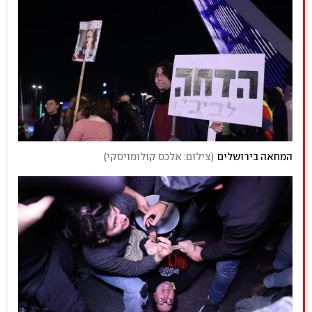
המחאה בירושלים
(
צילום: אלכס קולומויסקי
)