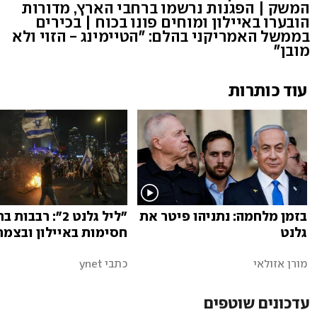
המשק | הפגנות נרשמו ברחבי הארץ, מדורות
הובערו באיילון ומוחים פונו בכוח | בכירים
בממשל האמריקני בהלם: "הטיימינג - הזוי ולא
מובן"
עוד כותרות
בזמן מלחמה: נתניהו פיטר את
"ליל גלנט 2": רבב
גלנט
חסימות באיילון ובצמ
מורן אזולאי
כתבי ynet
עדכונים שוטפים