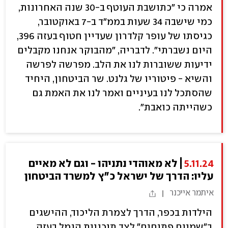
אמרה כי "כתושבת העוטף ב-30 שנה האחרונות,
כמי שישבה 34 שעות בממ"ד ב-7 באוקטובר,
כגיסתו של עופר קלדרון שעדיין חטוף בעזה 396,
היום נשברתי". לדבריה, "מהבוקר אנחנו מקבלים
ידיעות ששוברות לנו את הלב. מפרשה לפרשה
והשיא - פיטוריו של גלנט. שר הביטחון, היחיד
שהסתכל לנו בעיניים ואמר לנו את האמת גם
כשהייתה כואבת".
5.11.24
לא מאוהדי נתניהו - וגם לא מאיים
עליו: הדרך של ישראל כ"ץ למשרד הביטחון
איתמר אייכנר
הילדות בכפר, הדרך לצמרת הליכוד, ההישגים
ב"שמיים פתוחים" לצד תוכניות הנמל בעזה