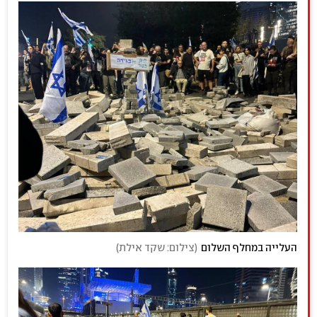
העלייה במחלף השלום
(
צילום: שקד אילת
)