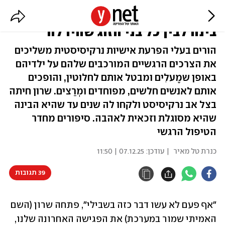
"אביה הנרקיסיסט ניסה לסכסך
בינה לבין כל בני הזוג שהיו לה"
הורים בעלי הפרעת אישיות נרקיסיסטית משליכים
את הצרכים הרגשיים המורכבים שלהם על ילדיהם
באופן שמָעלִים ומבטל אותם לחלוטין, והופכים
אותם לאנשים חלשים, מפוחדים ומְרַצים. שרון חיתה
בצל אב נרקיסיסט ולקחו לה שנים עד שהיא הבינה
שהיא מסוגלת וזכאית לאהבה. סיפורים מחדר
הטיפול הרגשי
כנרת טל מאיר
| עודכן:
07.12.25 | 11:50
39 תגובות
"אף פעם לא עשו דבר כזה בשבילי", פתחה שרון (השם 
האמיתי שמור במערכת) את הפגישה האחרונה שלנו, 