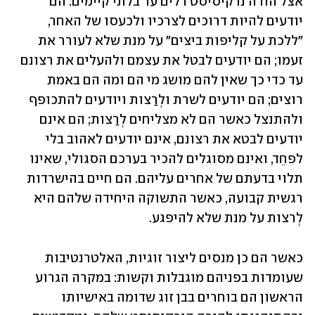
אצל הורה נרקיסיסט דלים עד בלתי קיימים: הם 
יודעים להיות דרוכים לצרכיו ולכעסו של האחר, 
"ללכת על קליפות ביצים" על מנת שלא לעורר את 
זעמו; הם יודעים לבטל את עצמם ולהעלים את רצונם 
עד כדי כך שאין להם מושג מי הם ומה הם באמת 
רוצים; הם יודעים לשרת ולְרַצות ויודעים להתכופף 
ולהתנצל כאשר הם לא מצליחים לְרַצות; הם אינם 
יודעים לבטא את רצונם, אינם יודעים לאהוב בלי 
לפחֵד, ואינם מסוגלים להכיר בערכם הסגולי, שאינו 
תלוי בדעתם של אחרים עליהם. הם חיים בהישרדות 
רגשית קבועה, כאשר התשוקה היחידה שלהם היא 
לְרצות על מנת שלא להיפגע. 
כאשר הם כן מנסים ליצור זוגיות, האלטרנטיבות 
שעומדות בפניהם מוגבלות וקשות: במקרה הגרוע 
הראשון הם בוחרים בבן זוג שדומה באישיותו 