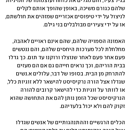
בגיל צעיר, והם מגלים את כוחה ועוצמתה של המיניות 
שלהם כגורם משיכה, באופן שהופך אותם לקלים 
לניצול על ידי טיפוסים אכזריים שמזהים את חולשתם, 
או על ידי צעירים מבולבלים בני גילם. 
האמונה הסמויה שלהם, שהם אינם ראויים לאהבה, 
מחלחלת לכל מערכות היחסים שלהם, והם ננטשים 
פעם אחר פעם לאחר שנוצלו ורוקנו עד תום. כך גדלו 
בבית הוריהם, וכך נראים חייהם גם אם הם מעזים 
להתרחק מן הבית. בסופו של דבר, עלולים א.נשים 
שגדלו אצל הורה נרקיסיסט להישאר ללא זוגיות כלל, 
או לוותר על זוגיות כדי להישאר קרובים להורה 
הנרקיסיסט שכל הזמן נותן להם את התחושה שהוא 
זקוק להם ולא יכול בלעדיהם. 
הכלים הרגשיים וההתנהגותיים של אנשים שגדלו 