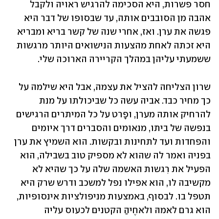
חסר פשרות, היא הסכימה להרגיש ראויה ולקבל 
אהבה מן הסובבים אותה, עד שבסופו של דבר היא 
פגשה את ערן. ואז, אחרי שנה של קשר בריא ומבריא 
היא זכתה לאחת מהצעות הנישואים היותר מרגשות 
ששמעתי עליהן במהלך הקריירה הארוכה שלי.
שרון הצליחה להציל את עצמה, אבל היא שילמה על 
כך מחיר כבד. אביה עשה כל שביכולתו על מנת 
להרחיק אותה מערן, ופָרט על כל המיתרים הרגישים 
בנפשה של ביתו, מנאומים והסברים דרך איומים 
והפחדות ועד לתחינות ובקשות. הוא השמיץ את ערן 
בפניה ואמר לה שהוא לא מספיק טוב בשבילה, הוא 
הפעיל את רִגשות האשמה שלה על כך שהיא לא 
מקשיבה לו, הוא אפילו נפל למשכב ודרש שרק היא 
תטפל בו. לבסוף, באמצעות מניפולציות אינסופיות, 
הוא גרם לאמהּ ולאחֶיהַ הקטנים לכעוס עליה 