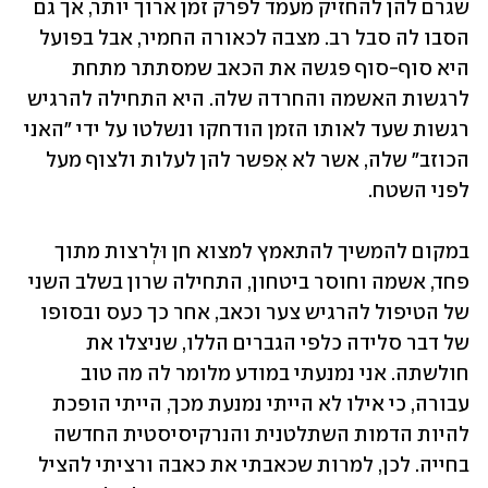
שגרם להן להחזיק מעמד לפרק זמן ארוך יותר, אך גם 
הסבו לה סבל רב. מצבה לכאורה החמיר, אבל בפועל 
היא סוף-סוף פגשה את הכאב שמסתתר מתחת 
לרגשות האשמה והחרדה שלה. היא התחילה להרגיש 
רגשות שעד לאותו הזמן הודחקו ונשלטו על ידי "האני 
הכוזב" שלה, אשר לא אִפשר להן לעלות ולצוף מעל 
לפני השטח. 
במקום להמשיך להתאמץ למצוא חן וּלְרצות מתוך 
פחד, אשמה וחוסר ביטחון, התחילה שרון בשלב השני 
של הטיפול להרגיש צער וכאב, אחר כך כעס ובסופו 
של דבר סלידה כלפי הגברים הללו, שניצלו את 
חולשתה. אני נמנעתי במודע מלומר לה מה טוב 
עבורה, כי אילו לא הייתי נמנעת מכך, הייתי הופכת 
להיות הדמות השתלטנית והנרקיסיסטית החדשה 
בחייה. לכן, למרות שכאבתי את כאבה ורציתי להציל 