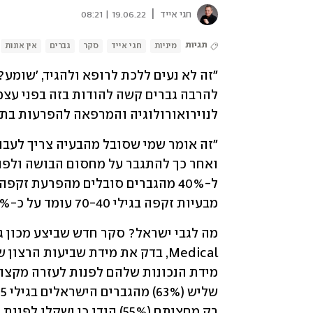
|
חגי אייד
19.06.22 | 08:21
תגיות
מיניות
חגי אייד
סקר
גברים
אין אונות
לנוירואורולוגיה והמרפאה להפרעות בתפ
מבעיות זקפה בגילי 70-40 עומד על כ-50%". 
רק מחציתם (55%) הודו כי ישקלו לפנות לייעוץ מקצועי כדי לשפר את התפקוד המיני שלהם. 