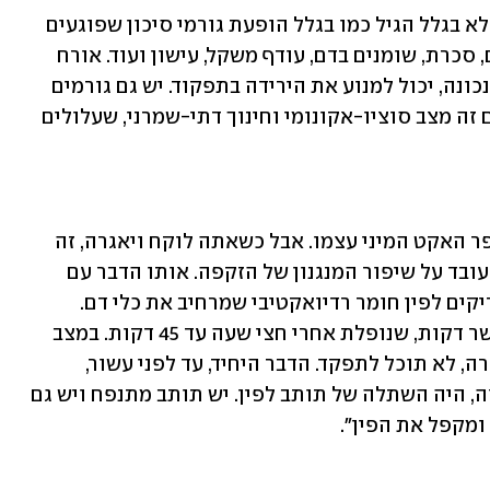
"השכיחות של הבעיה אכן עולה עם הגיל, לא בגלל הגיל כמו בגלל הופעת גורמי סיכון שפוגעים 
בתפקוד הזקפתי, כמו למשל: יתר לחץ דם, סכרת, שומנים בדם, עודף משקל, עישון ועוד. אורח 
חיים בריא הכולל פעילות גופנית ותזונה נכונה, יכול למנוע את הירידה בתפקוד. יש גם גורמים 
נוספים - סביבתיים, שמשפיעים מאוד, אם זה מצב סוציו-אקונומי וחינוך דתי-שמרני, שעלולים 
"עד לפני עשור כל הפתרונות לבעיה היו פר האקט המיני עצמו. אבל כשאתה לוקח ויאגרה, זה 
פותר את הבעיה לערב אחד בלבד וזה לא עובד על שיפור המנגנון של הזקפה. אותו הדבר עם 
טיפול בהזרקות לפין - יש טיפול שבו מזריקים לפין חומר רדיואקטיבי שמרחיב את כלי דם. 
החומר הזה יודע לאפשר לך זקפה תוך עשר דקות, שנופלת אחרי חצי שעה עד 45 דקות. במצב 
כזה, אם אין לך את הזריקה או את הוויאגרה, לא תוכל לתפקד. הדבר היחיד, עד לפני עשור, 
שאפשר תפקוד ספונטני, מתי שאתה רוצה, היה השתלה של תותב לפין. יש תותב מתנפח ויש גם 
ומקפל את הפין".