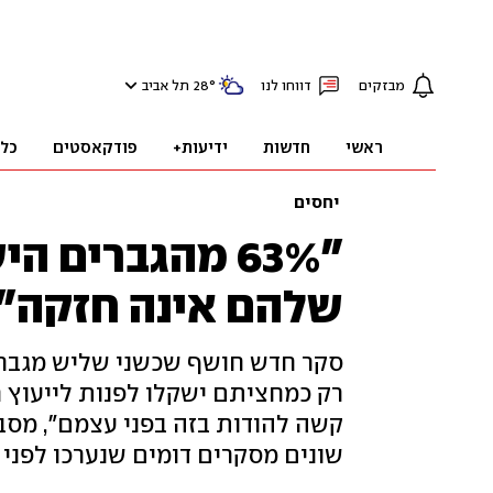
מבזקים
דווחו לנו
°
28
תל אביב
ראשי
חדשות
ידיעות+
פודקאסטים
כל
יחסים
"63% מהגברים 
שלהם אינה חזקה"
סקר חדש חושף שכשני שליש מגברי
רק כמחציתם ישקלו לפנות לייעוץ ר
קשה להודות בזה בפני עצמם", מסבי
שונים מסקרים דומים שנערכו לפני 20 שנה ויותר