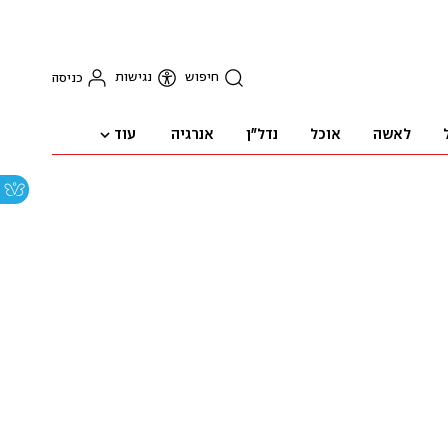
חיפוש
נגישות
כניסה
עוד
לאשה
אוכל
נדל"ן
אנרגיה