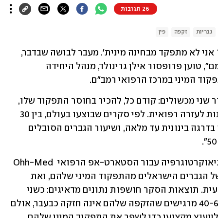
26 תגובות
גבריות
זקפה
פין
"זה לא נעים ללכת לרופא ולהגיד, 'שומע? אני לא מתפקד מבחינה מינית'. מעבר לבושה שבדבר, 
להרבה גברים קשה להודות בזה בפני עצמם", טוען פרופסור אילן גרינולד, מנהל היחידה 
קוד המיני במרכז הרפואי רמב"ם. 
"זה אומר שמי שסובל מהבעיה צריך לעבור שני מכשולים: קודם כל, להכיר בחוסר התפקוד שלו, 
ואחר כך להתגבר על מחסום הבושה ולפנות לעזרה רפואית. לפי סקרים שבוצעו בעולם, בין 30 
ל-40% מהגברים סובלים מהפרעת זקפה בדרגה בינונית עד מלאה, ושיעור הגברים הסובלים 
מה לגבי ישראל? סקר חדש שביצע מכון גיאוקרטוגרפיה עבור הסטארט-אפ הרפואי Ohh-Med 
Medical, בדק את מידת שביעות הרצון של הגברים הישראלים מהתפקוד המיני שלהם, ואת 
מידת הנכונות שלהם לפנות לעזרה מקצועית. תוצאות הסקר חושפות נתונים מדאיגים: כשני 
שליש (63%) מהגברים הישראלים בגילי 40-65 מרגישים שהזקפה שלהם אינה חזקה כבעבר, אולם 