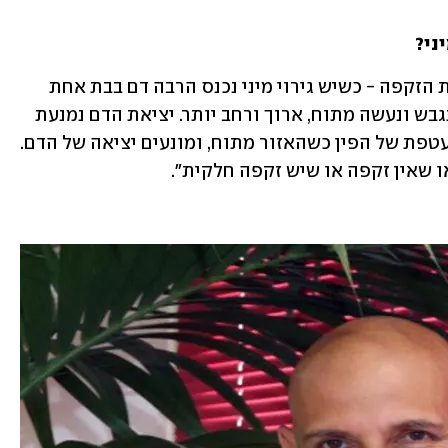
ני?
"צריך קודם כל להבין את תהליך היווצרות הזקפה - כשיש גירוי מיני נכנס הרבה דם בבת אחת 
לתוך איבר המין, ואיבר המין מתמלא ומתגבש ונעשה מתוח, ארוך ורחב יותר. יציאת הדם נמנעת 
הודות לסיבי הקולגן שיושבים בעיקר במעטפת של הפין כשהאזור מתוח, ומונעים יציאה של הדם. 
או שאין זקפה או שיש זקפה חלקית".