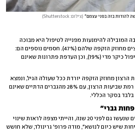
ה להודות בזה בפני עצמם"
(
צילום: Shutterstock
)
בדומה לדבריו של פרופסור גרינולד, הסיבה המובילה להימנעות מפנייה לטיפול היא מבוכה 
(38%), במיוחד בקרב הגברים שאינם מרוצים מחוזק הזקפה שלהם (47%). חסמים נוספים הם: 
חוסר תחושת דחיפות (23%), תפיסת הטיפול כיקר מדי (19%), וכן העדפת פתרונות שאינם 
עוד עולה מתוצאות הסקר כי רמת שביעות הרצון מחוזק הזקפה יורדת ככל שעולה הגיל, ונמצא 
כי הנטייה הדתית מהווה גורם משפיע על רמת שביעות הרצון, עם 28% מהגברים הדתיים שאינם 
חות גברי"
"הופתעתי מהנתונים כי הם דומים לסקרים שנעשו גם לפני 20 שנה, והייתי מצפה לראות שינוי 
לאור התקדמות השיח על המיניות והפתיחות שיש כיום לנושא", מודה פרופ' גרינולד, שלא חושש 