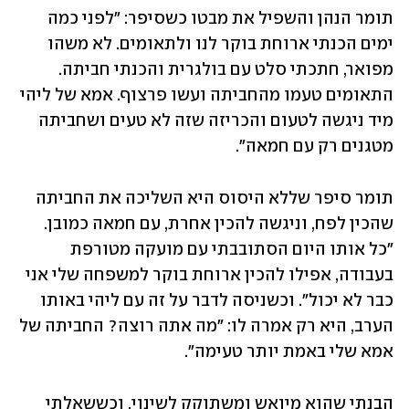
תומר הנהן והשפיל את מבטו כשסיפר: "לפני כמה 
ימים הכנתי ארוחת בוקר לנו ולתאומים. לא משהו 
מפואר, חתכתי סלט עם בולגרית והכנתי חביתה. 
התאומים טעמו מהחביתה ועשו פרצוף. אמא של ליהי 
מיד ניגשה לטעום והכריזה שזה לא טעים ושחביתה 
מטגנים רק עם חמאה". 
תומר סיפר שללא היסוס היא השליכה את החביתה 
שהכין לפח, וניגשה להכין אחרת, עם חמאה כמובן. 
"כל אותו היום הסתובבתי עם מועקה מטורפת 
בעבודה, אפילו להכין ארוחת בוקר למשפחה שלי אני 
כבר לא יכול". וכשניסה לדבר על זה עם ליהי באותו 
הערב, היא רק אמרה לו: "מה אתה רוצה? החביתה של 
אמא שלי באמת יותר טעימה". 
הבנתי שהוא מיואש ומשתוקק לשינוי, וכששאלתי 