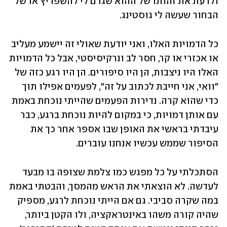
ולדעת את זהותו של ההוא שגרם לי להשפריץ או של 
הבחור שעשה לי גוסטינג. 
כל הדמויות האלו, ואני יודעת שאולי זה יישמע מעליב 
או אכזרי או קר, חסר לב ונרקיסיסטי, אבל כל הדמויות 
האלו היו ניצבות, הן היו סיפורים. הן היו רגע כזה של 
"וואי, אני חייבת לכתוב על זה", לפעמים אפילו תוך 
כדי שהוא קרה. נדירות הפעמים שהייתי נוכחת באמת 
עם אותן דמויות, כי במקום להיות נוכחת ברגע, כבר 
עיבדתי בראשי את האופן שבו אספר אחר כך את 
הסיפור שממש עכשיו אנחנו עוברים. 
הסתכלתי על כל מפגש כמו צלמת שצופה בו מבעד 
לעדשה. לא הוצאתי את הראש מהמסך, והבטתי באמת 
במה שקרה סביבי. גם אם הייתי נוכחת לרגע, מספיק 
שהיה קורה משהו באינטראקציה, ולו הקטן ביותר, 