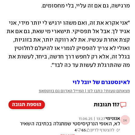
מרגישה, גם אם זה עליי, בלי מחסומים. 
"אני אקרא את זה, ואם משהו ירגיש לי יותר מידי, אני 
אגיד לך. אבל אל תפסיקי. תישארי מי שאת, גם אם את 
קצת אחרת עכשיו. את לא רווקה יותר, את בזוגיות, 
ואולי לא צריך להפסיק לגמרי או להיעלם לחלוטין 
בגלל זה, אלא רק לחפש דרך חדשה, ביחד, לעשות את 
מה שהתרגלת לעשות עד כה לבד".
לאינסטגרם של יובל לוי
מצאתם טעות? כתבו לנו | המייל האדום גם בווטסאפ
117
תגובות
הוספת תגובה
אנונימי
13:27 | 11.06.25
אנ
לא, האופי הנרקיסיסטי שמתגלה בכתיבה השאיר
אותך רווקה
להצטרף לדיון
65
4