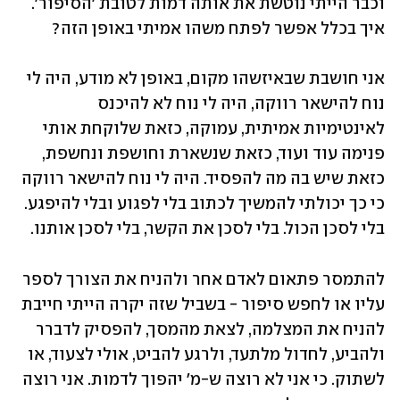
וכבר הייתי נוטשת את אותה דמות לטובת 'הסיפור'. 
איך בכלל אפשר לפתח משהו אמיתי באופן הזה?
אני חושבת שבאיזשהו מקום, באופן לא מודע, היה לי 
נוח להישאר רווקה, היה לי נוח לא להיכנס 
לאינטימיות אמיתית, עמוקה, כזאת שלוקחת אותי 
פנימה עוד ועוד, כזאת שנשארת וחושפת ונחשפת, 
כזאת שיש בה מה להפסיד. היה לי נוח להישאר רווקה 
כי כך יכולתי להמשיך לכתוב בלי לפגוע ובלי להיפגע. 
בלי לסכן הכול. בלי לסכן את הקשר, בלי לסכן אותנו. 
להתמסר פתאום לאדם אחר ולהניח את הצורך לספר 
עליו או לחפש סיפור - בשביל שזה יקרה הייתי חייבת 
להניח את המצלמה, לצאת מהמסך, להפסיק לדברר 
ולהביע, לחדול מלתעד, ולרגע להביט, אולי לצעוד, או 
לשתוק. כי אני לא רוצה ש-מ' יהפוך לדמות. אני רוצה 