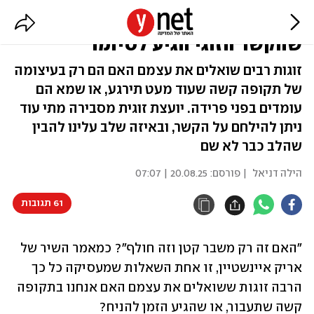
מבט כבר לא פוגש מבט: סימנים
שהקשר הזוגי הגיע לסיומו
זוגות רבים שואלים את עצמם האם הם רק בעיצומה
של תקופה קשה שעוד מעט תירגע, או שמא הם
עומדים בפני פרידה. יועצת זוגית מסבירה מתי עוד
ניתן להילחם על הקשר, ובאיזה שלב עלינו להבין
שהלב כבר לא שם
הילה דניאל
| פורסם:
20.08.25 | 07:07
61 תגובות
"האם זה רק משבר קטן וזה חולף"? כמאמר השיר של 
אריק איינשטיין, זו אחת השאלות שמעסיקה כל כך 
הרבה זוגות ששואלים את עצמם האם אנחנו בתקופה 
קשה שתעבור, או שהגיע הזמן להניח?