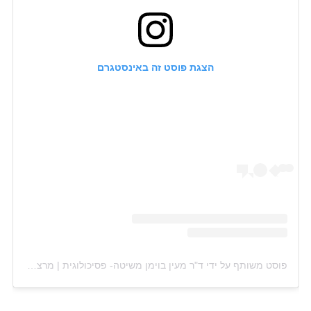
הצגת פוסט זה באינסטגרם
פוסט משותף על ידי ‏‎ד"ר מעין בוימן משיטה- פסיכולוגית | מרצה‎‏ (@‏‎maayan_boiman_meshita‎‏)