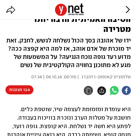
הוא בטוח שאין לה חשק מיני.
הסיבה האמיתית הרבה יותר
מטרידה
ידו של אהובה בסך הכול נשלחה לגשש, לחבק. זאת
יד מוכרת של אדם אוהב, אז למה היא קפצה ככה?
מדוע רעד גופה נוכח הנגיעה? על המשמעות של
מגע לא מתוכנן בחוויה הקולקטיבית של נשים
שלומציון קאופמן-רוזנברג
| פורסם:
06.10.24 | 07:34
124 תגובות
היא עומדת ומזמזמת לעצמה שיר, שוטפת כלים. 
חושבת על מטלות הערב ונזכרת בוויכוח בעבודה. 
לפתע היא חשה יד נשלחת. היא קופצת. גופה רועד, 
מוחה קופא. נשימתה כבדה. היא רואה עיניים אוהבות 