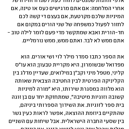
אלפי הזוגות שמנסים לחזור כעת לשגרה זהירה של 
אחרי המלחמה: אם אתם מרגישים כעס או טינה, אם 
המיניות שלכם מקרטעת, אם בעצם די קשה לכם 
לחזור לפעול כמשפחה של שני הורים במקום אם 
חד-הורית ואבא שמתקשר מדי פעם לומר לילה טוב - 
אתם ממש לא לבד. ואתם ממש, ממש נורמליים.
את הספר כתבו סמדר מילר לוי ושי אורים. הוא 
מפדואל שבשומרון, היא מקריית טבעון; הוא עו"ס 
קליני, מטפל מיני וקב"ן במילואים, שעדיין מדלג בין 
הקליניקה הפרטית לבין החטיבה הצבאית שאותה 
הוא מלווה במסגרת שירותו, היא "מורה למיניות 
קשובה וזוגיות מיטיבה", שמתחזקת יחד עם בן זוגה 
בית ספר לזוגיות. את השידוך הספרותי ביניהם, 
שהתקיים ביוזמת ההוצאה, אפשר לראות כעין גשר 
בין שסעי החברה הישראלית. אבל שיחות עם השניים 