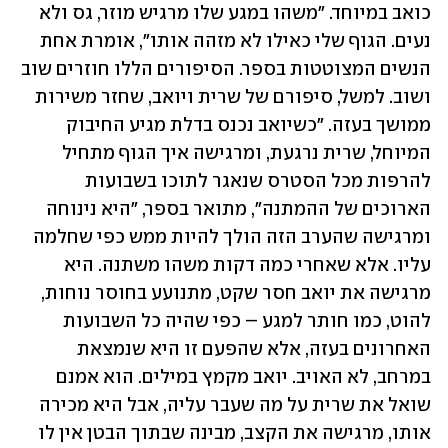
כואב במיוחד. "משהו במגע שלו מרגיש מוזר, גס ולא 
נעים. הגוף שלי כאילו לא מזהה אותו", אומרת אחת 
הנשים המצוטטות בספר. הסיפורים הללו חוזרים שוב 
ושוב. למשל, סיפורם של שרית ויואב, שחזר משירות 
ממושך בעזה. "כשיואב נכנס בדלת מגיע החיבוק 
המיוחל, שרית נרגעת, ומרגישה איך הגוף מתחיל 
להרפות מכל הסטרס שנאגר לתוכו בשבועות 
הארוכים של ההמתנה", מתואר בספר, "היא נינוחה 
ומרגישה שהערב הזה הולך להיות ממש כפי שחלמה 
עליו. אלא שאחרי כמה דקות משהו משתנה. היא 
מרגישה את יואב חסר שקט, מתנועע בחוסר נוחות, 
להוט, כמו חותר למגע – כפי שהיה כל השבועות 
האחרונים בעזה, אלא שהפעם זו היא שנמצאת 
במרחב, לא האויב. יואב מקמץ במילים. הוא אמנם 
שואל את שרית על מה שעבר עליה, אבל היא מכירה 
אותו, מרגישה את הקצב, מבינה שבתוך הבטן אין לו 