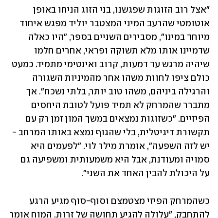
"אצל רוב הזוגות שפגשנו, בני הזוג הניחו באופן 
אוטומטי שהרעב המיני המצטבר יוליד מפגש איחוד 
מיוחד במינו", מסבירים השניים בספר, "היו כאלה 
שדמיינו אותו מלא תשוקה ופראי, אחרים חלמו 
שיהיה מרגש עד דמעות, קרוב ואינטימי מתמיד. כמעט 
כולם ציפו לחוות משהו אחר מהמיניות השגורה 
והרגילה ביניהם, משהו טוב יותר, בלתי נשכח". אך 
מתברר שהמרחק לא תמיד פועל לטובת היחסים 
הפיזיים. "כשזוגות נמצאים במשך המון זמן רק עם 
תקשורת דיגיטלית, בלי שהגוף נמצא באותו המרחב - 
יש לזה השפעה", אומרת מילר לוי. "לפעמים היא 
סמויה ומעודנת, אבל היא משמעותית ומשפיעה גם 
על היכולת להבין האחד את השני".
כשהמרחק הפיזי מצטמצם וסוף-סוף מגיע הרגע 
להתחבק, "עלולה להגיע תחושה של זרות. המוח אומר 