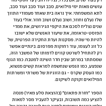
רק בעוד שנים, אם בכלל, נצליח להבין עד הסוף מה 
עושים מאות ימי מילואים, סבב ועוד סבב ועוד סבב, 
לתא המשפחתי. איך נראה בית שאחד מעמודי התווך 
שלו נעלם וחוזר, ושוב נעלם ושוב חוזר. אולי בעוד 
שנים נצליח לסכם את היקפי הגירושים, את ממדי 
הפוסט-טראומה, את שיעור האנשים שלא ישובו 
להיות מי שהיו. מסקנות ועדת החקירה הפרטית, של 
כל זוג לעצמו, עוד רחוקות מפרסום. בינתיים אפשר 
רק להתחיל לשרטט קווים לדמותו של המשבר הזה, 
שמסתתר במרחב שבין חדר השינה למטבח. כמו הגוף 
שנפצע, כמו הנפש שנחשפה למראות קשים מנשוא, 
כמו העסק שקרס - גם הזוגיות של משרתי ומשרתות 
המילואים זקוקה לשיקום.
הספר "חזרת פתאום" (בהוצאת סלע מאיר) מנסה 
להציע כמה תשובות, ובעיקר להעביר מסר למאות 