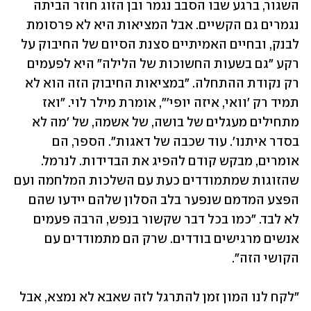
השגור, ברגע שבו הסבב נגמר ובן הזוג חוזר הביתה 
נגמרים גם הקשיים. אבל המציאות היא לא פרסומת 
לבנק, ובחיים האמיתיים סצנת הסיום של החיבוק על 
רקע "גם בשעות החשוכות של הלילה" היא לפעמים 
רק נקודת ההתחלה. "במציאות החיבוק הזה הוא לא 
תמיד רק 'וואי, איזה יופי'", אומרת מילר לוי. "ואז 
מתחילים מעגלים של בושה, של אשמה, של 'מה לא 
בסדר איתנו'. עוד שכבה של דאגות". הספר, הם 
אומרים, מבקש קודם להפיג את הבדידות. לנרמל. 
שהזוגות שמתמודדים כעת עם השלכות המלחמה ועם 
הפצע המדמם שנפער בלב הסלון שלהם יידעו שהם 
לא לבד. "כמו בכל דבר שקשור בנפש, הרבה פעמים 
אנשים מרגישים בודדים. שרק הם מתמודדים עם 
הקושי הזה".
"לקח לנו המון זמן להתרגל לזה שאבא לא נמצא, אבל 