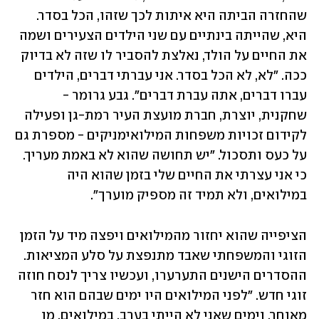
שהחזרה הביתה היא איתות לכך שזהו, הכל בסדר. 
היא, שהייתה בינתיים עם שני הילדים הצעירים ושמה 
את החיים על הולד, נאלצת להסביר לו שזה לא בדיוק 
ככה. "לא, לא הכל בסדר. אני עברתי דברים, הילדים 
עברו דברים, אתה עברת דברים". גבע גרומר - 
שחקנית, יוצרת, חברת מועצת העיר רמת-גן ופעילה 
לקידום זכויות משפחות המילואימניקים - מספרת גם 
על כעס ותסכול. "יש תחושה שהוא לא באמת מעריך. 
כי אני עצרתי את החיים שלי בזמן שהוא היה 
במילואים, ולא תמיד זה מספיק מוערך".
הציפייה שהוא יחזור מהמילואים ויפצה מיד על הזמן 
הזוגי והמשפחתי שאבד מתנפצת על סלע המציאות. 
ההסדרים הישנים התערערו, ועכשיו צריך לנסח חוזה 
זוגי חדש. "לפני המילואים היו ימים שבהם הוא חזר 
מאוחר, וימים שאני לא הייתי בערב. במילואים, מן 