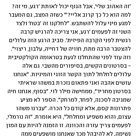
'זה האהוב שלי', אבל הגוף יכול לאותת 'רגע, מי זה? 
למה הוא כל כך קרוב אליי?'" כשזה המצב, גם המעבר 
למגע מיני עלול להשתבש. "לחלקנו זה 'בטח' ולצד 
השני זה לפעמים 'רגע, אני צריכה להרגיש קרבה 
רגשית לפני הקִּרבה הפיזית'. סביב הרגע הזה עלולים 
להצטבר הרבה מתח, חוויה של דחייה, עלבון, ריצוי". 
וזה עוד לפני שהתחלנו לגעת בטראומה הקולקטיבית 
- בסרטונים הקשים, בסיפורים מהשבי. גם אלה 
עלולים לחלחל לתוך הקשר הזוגי והמיניות. "אנחנו 
עושים אהבה ואני פתאום נזכרת במשהו שראיתי 
בסרטון מחריד", ממחישה מילר לוי. "בסוף, אנחנו חיה 
שמגיבה לסכנה, לפחד, למרחק". הספר לא מציע 
פתרונות קסם, אלא קודם כל הכרה. "עברנו משהו 
עצום, והוא משפיע ומחלחל", היא אומרת. "זה נורמלי, 
לפעמים צריך עזרה והכוונה. זו הזמנה להיות עם המון 
נשימה, לא להיבהל מכך שאנחנו מושפעים ממה 