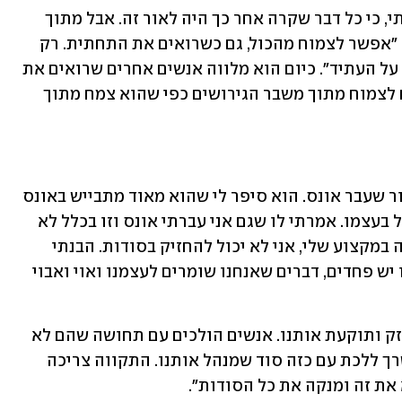
"האונס שעברתי בילדותי היה כל כך מהותי, כי כל דבר שקרה אחר כך היה לאור זה. אבל מתוך 
המקום הזה הצלחתי לצמוח", הוא מספר. "אפשר לצמוח מהכול, גם כשרואים את התחתית. רק 
צריך למצוא הסתכלות חיובית ולהסתכל על העתיד". כיום הוא מלווה אנשים אחרים שרואים את 
התחתית, ומסביר כיצד הוא עוזר לאנשים לצמוח מתוך משבר הגירושים כפי שהוא צמח מתוך 
"לפני כמה חודשים הגיע אליי למשרד בחור שעבר אונס. הוא סיפר לי שהוא מאוד מתבייש באונס 
שעבר, ולכן הוא לא מדבר על זה ולא מטפל בעצמו. אמרתי לו שגם אני עברתי אונס וזו בכלל לא 
בושה. ואז הבנתי שכחלק ממה שאני עושה במקצוע שלי, אני לא יכול להחזיק בסודות. הבנתי 
שאני צריך לדבר על זה ולהראות שלכולנו יש פחדים, דברים שאנחנו שומרים לעצמנו ואוי ואבוי 
"בפועל, שמירת הסוד היא שעושה את הנזק ותוקעת אותנו. אנשים הולכים עם תחושה שהם לא 
בסדר, אבל אם נבין שאנחנו בסדר, לא נצטרך ללכת עם כזה סוד שמנהל אותנו. התקווה צריכה 
א את זה ומנקה את כל הסודות".