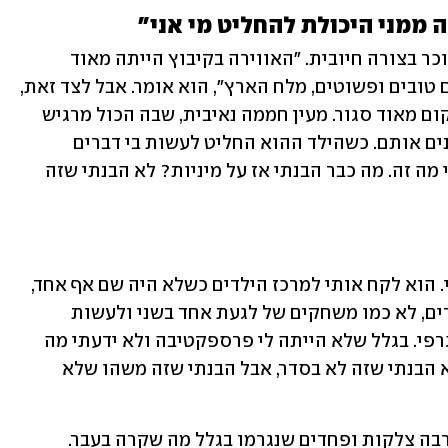
 ממני היכולת להחליט מי אני"
נישרי גדל בקיבוץ בית העמק, אותו הוא זוכר בצורה חיובית. "האווירה בקיבוץ הייתה מאוד 
משפחתית, כולם מכירים את כולם. אנשים טובים ופשוטים, מלח הארץ", הוא אומר. אבל לצד זאת, 
טמנו בחובם חיי הקיבוץ גם בעיות. "זה מקום מאוד סגור. מעין חממה נאיבית, שבה הכול מרגיש 
מאוד טבעי, ולכן כשיש כשלים אז לא מבינים אותם. כשהילד ההוא החליט לעשות בי דברים 
שילדים לא אמורים לעשות, אני לא הבנתי מה זה. מה כבר הבנתי אז על מיניות? לא הבנתי שזה 
"הוא היה ילד גדול ממני, כמה שנים מעליי. הוא לקח אותי למרכז הילדים כשלא היה שם אף אחד, 
והוריד לי את המכנסיים. הוא עשה לי דברים, לא כמו משחקים של לגעת אחד בשני ולעשות 
השוואה, אלא כמו ילד שראה סרט פורנוגרפי. בגלל שלא הייתה לי פרספקטיבה ולא ידעתי מה 
נכון ומה לא, הכול נראה לי כמו משחק. לא הבנתי שזה לא בסדר, אבל הבנתי שזה משהו שלא 
"רק בדיעבד, אחרי שנים, הבנתי שיש לי הרבה צלקות ופחדים שנגרמו בגלל מה שקרה בעבר. 