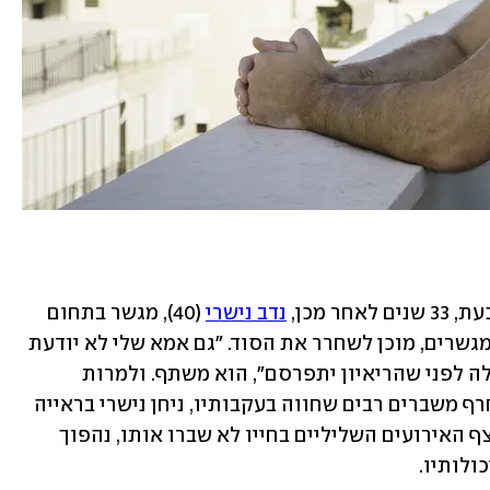
נדב נישרי
 (40), מגשר בתחום 
הגירושים ובעל משרד לגישור ולהכשרת מגשרים, מוכן לשחרר את הסוד. "גם אמא שלי לא יודעת 
על מה שקרה. אני צריך להתקשר ולספר לה לפני שהריאיון יתפרסם", הוא משתף. ולמרות 
שהסוד ששמר כרסם את גופו מבפנים, וחרף משברים רבים שחווה בעקבותיו, ניחן נישרי בראייה 
אופטימית וביכולת להוציא מתוק מעז. רצף האירועים השליליים בחייו לא שברו אותו, נהפוך 
ולותיו.