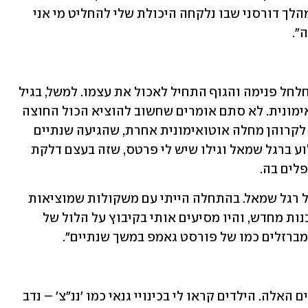
משהו שבכלל לא הייתה לי שליטה עליו, מהלך דורסני שבו נלקחה היכולת שלי להחליט מי אני 
".
"בגלל שלא דיברתי על זה אף פעם, הכול חלחל פנימה והגוף התחיל לאכול את עצמו. למשל, בגיל 
16 התפרץ אצלי קרוהן, שזה מחלה אוטואימונית. לא סתם אומרים שחשוב להוציא הכול החוצה 
ולא להחזיק סודות כי זה לא בריא. קדמה לקרוהן מחלה אוטואימונית אחרת, שהגיעה שנתיים 
אחרי האונס, כשהייתי בן 9. התחלתי לצלוע ברגל שמאל וגילו שיש לי פרטס, שזה בעצם דלקת 
לים בה. 
"במשך שלוש שנים אסור היה לי לדרוך על רגל שמאל. בהתחלה הייתי עם משקולות שמוציאות 
את הירך מהמקום ואז צריך לתת לה להיבנות מחדש, והיו מסיעים אותי בקיבוץ על הלול של 
מברזלים כמו של פורסט גאמפ במשך שנתיים".
"לא קל להיות נכה, והייתי מאוד לבד בשנים האלה. הילדים קראו לי בכינויי גנאי כמו 'ננ"צ' – נדב 