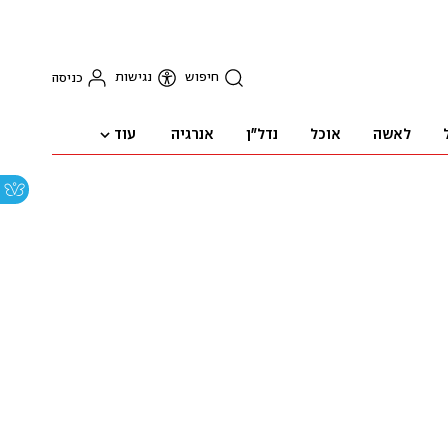
חיפוש
נגישות
כניסה
עוד
לאשה
אוכל
נדל"ן
אנרגיה