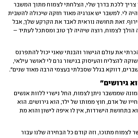
"בגלל שהנכות גרמה לי להבין שאני תמיד צריך ללכת בדרך שלי, הצלחתי לצמוח מתוך המשבר 
הזה ומכל שפל כלכלי, פיזי רגשי ונפשי שהיה לי. למשבר יש אנרגיה מאוד חזקה שיכולה להשבית 
אותך לגמרי או להעלות אותך למעלה בטירוף. זאת תחושה נוראית לאבד את הקרקע שלך, אבל 
אם מהמקום הזה אתה בוחר להגיד שאתה הולך לצמוח, רוצה שיהיה לך טוב ומסתכל לעתיד – 
"למזלי, ברגע הקשה אחרי פשיטת הרגל הכרתי את עולם הגישור והבנתי שאני יכול להתפרנס 
מזה וגם לעשות טוב לאנשים. הייתה לי תשוקה להצליח והעיסוק בגישור גרם לי לאושר עילאי, 
רים, דווקא בגלל שסבלתי בעצמי הרבה מאוד שנים". 
א גירושים"
מתוך המשברים האישיים שלו, ומתוך האמונה שממשבר ניתן לצמוח, החל נישרי ללוות אנשים 
שחווים משבר גירושים. "המשבר הגדול בחייו של אדם, חוץ ממותו של ילד, הוא גירושים. הוא 
מרגיש שהאדמה נפערת מתחת לרגליו, הוא בתחושת הישרדות, אין לו איפה לישון והוא מת 
"אני רואה את הקושי הענק הזה אבל אפשר לצמוח מתוכו, וזה קודם כל הבחירה שלנו עבור 