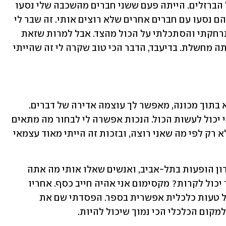
נכה צהל, או 'נדב הסוס' כי הייתי דוהר על הברזלים. הייתה פעם ששני חברים מהשכבה שלי נסעו 
לעיר ולא הזמינו אותי, ואחד מהם אמר שהם נסעו עם חברים אחרים שלא רוצים אותי. זה שבר לי 
את הלב. הכאב היה מאוד גדול ופשוט התרחקתי והסתכלתי על הכול מהצד. אבל למרות שזאת 
הייתה תקופה מאוד מורכבת, היא גם הייתה מחשלת. בדיעבד, הדבר הכי טוב שקרה לי זה שהייתי 
"להיות ילד שהוא כל כך חריג ושונה, כלוא בתוך מכונה, מאפשר לך עוצמה אדירה של דברים. 
ידעתי שאני יכול להתמודד עם הכול, שאני יכול לעשות הכול. הנכות אפשרה לי לבחור מה מתאים 
לי. לא ללכת לפי מה שאחרים אומרים, אלא רק לפי מה שאני רוצה, ובזכות זה הייתי מאוד עצמאי 
"כשהייתי בן 21 הקמתי את ה'ג'ה פן', מועדון הופעות בתל-אביב, ואנשים שאלו אותי מה אתה 
עושה, אבל קפצתי למים ואמרתי, מה כבר יכול לקרות? מקסימום אני אהיה חייב כסף. אחריו 
פתחתי את מועדון ה'קולטורה' ועשיתי כל טעות כלכלית אפשרית בספר. הפסדתי שם את 
מקום הכלכלי הכי נמוך שיכול להיות.