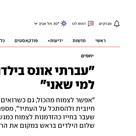
מבזקים
דווחו לנו
°
30
תל אביב
ראשי
חדשות
ידיעות+
פודקאסטים
כל
יחסים
"עברתי אונס בילד
למי שאני"
"אפשר לצמוח מהכול, גם כשרואים
חיובית ולהסתכל על העתיד", מספר
שעבר בחייו כהזדמנות לצמוח כמגש
שלום הילדים בראש במקום את הריב