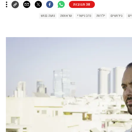
38 תגובות
ים
גירושים
ילדות
נדב נישרי
טראומה
נועה בנוש