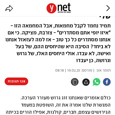
למה לא הפכתי את גרושתי לאויבת
שלי
תמיד נחמד לקבל מחמאות, אבל המחמאה הזו -
"איזו יופי אתם מסתדרים" - צורבת, מציקה. כי אם
אנחנו מסתדרים כל כך טוב - אז למה לעזאזל אנחנו
לא ביחד? הסיבה היא שהיחסים ההם, של בעל
ואישה, לא עבדו. אולי היחסים האלו, של גרוש
וגרושה, כן יעבדו
תומר און
| פורסם:
19.02.25 | 08:18
128 תגובות
כולם אומרים שאנחנו זוג גרוש מעורר הערכה. 
המגשרת שלנו אמרה את זה, השופטת במעמד 
הגירושים עצמם, חברים, קולגות, אפילו הורים בכיתה 