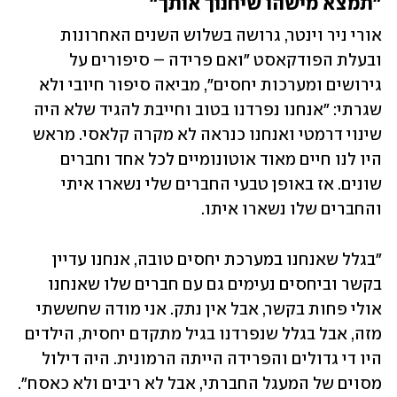
"תמצא מישהו שיחנוך אותך"
אורי ניר וינטר, גרושה בשלוש השנים האחרונות 
ובעלת הפודקאסט "ואם פרידה – סיפורים על 
גירושים ומערכות יחסים", מביאה סיפור חיובי ולא 
שגרתי: "אנחנו נפרדנו בטוב וחייבת להגיד שלא היה 
שינוי דרמטי ואנחנו כנראה לא מקרה קלאסי. מראש 
היו לנו חיים מאוד אוטונומיים לכל אחד וחברים 
שונים. אז באופן טבעי החברים שלי נשארו איתי 
והחברים שלו נשארו איתו. 
"בגלל שאנחנו במערכת יחסים טובה, אנחנו עדיין 
בקשר וביחסים נעימים גם עם חברים שלו שאנחנו 
אולי פחות בקשר, אבל אין נתק. אני מודה שחששתי 
מזה, אבל בגלל שנפרדנו בגיל מתקדם יחסית, הילדים 
היו די גדולים והפרידה הייתה הרמונית. היה דילול 
מסוים של המעגל החברתי, אבל לא ריבים ולא כאסח". 