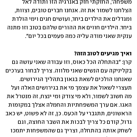
משפחה', החזקתי חזק באנרגיה הזו ותודה לאל 
הצלחנו לשמור את זה. אנחנו חברים טובים, וצוות, 
ומגדלים את הילדים ביחד, ועושים חגים וימי הולדת 
ביחד. הילדים חווים את ההורים שלהם בטוב וזו מתנה 
ענקית שאני מודה עליה כמה פעמים בכל יום".
ואיך מגיעים לטוב הזה?

קרן: "בהתחלה הכל כאוס, וזו עבודה שאני עושה גם 
בקליניקה עם הנשים שאני מלווה. צריך לבחור בערכים 
שאנחנו הולכים לשאת בגאון בתהליך הגירושים. 
תעצרי לשאול את עצמך מי את בגירושים האלה ועל 
מה חשוב לשמור, ולא מי צודק ומי ינצח, זה מנטרל את 
האגו. אם ערך המשפחתיות והחמלה אצלך במקומות 
הראשונים, תתגברי על הכעס. כן, זה לא פשוט, יש כאב 
גדול, קודם כל צריך לבכות את השבר החוצה, וגם 
לשחק אותה בהתחלה, וצריך גם שהמשפחות יתמכו 