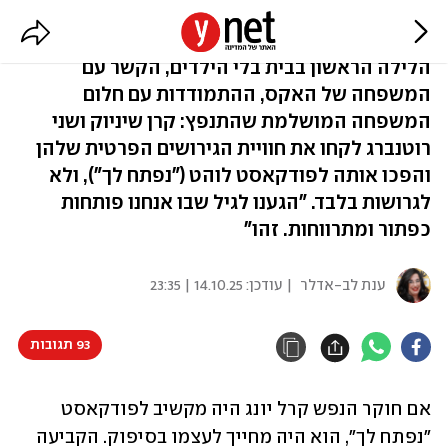
"נשים גרושות הן לא סוג ב'"
הלילה הראשון בבית בלי הילדים, הקשר עם
המשפחה של האקס, ההתמודדות עם חלום
המשפחה המושלמת שהתנפץ: קרן שיניוק ושני
רוטנברג לקחו את חוויית הגירושים הפרטית שלהן
והפכו אותה לפודקאסט לוהט ("נפתח לך"), ולא
לגרושות בלבד. "הגענו לגיל שבו אנחנו פותחות
כפתור ומתרווחות. זהו"
ענת לב-אדלר
| עודכן:
14.10.25 | 23:35
93 תגובות
אם חוקר הנפש קרל יונג היה מקשיב לפודקאסט 
"נפתח לך", הוא היה מחייך לעצמו בסיפוק. הקביעה 