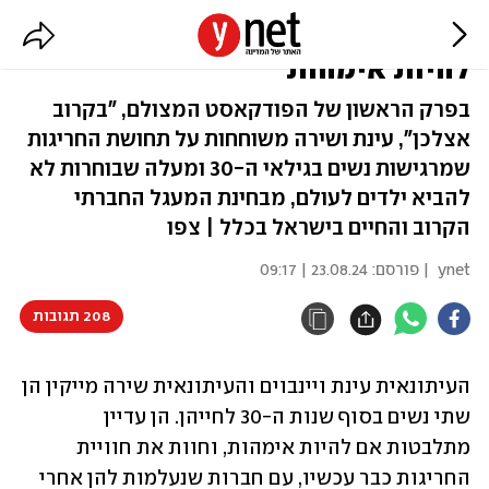
זה המחיר שאנחנו משלמות על לא
להיות אימהות
בפרק הראשון של הפודקאסט המצולם, "בקרוב
אצלכן", עינת ושירה משוחחות על תחושת החריגות
שמרגישות נשים בגילאי ה-30 ומעלה שבוחרות לא
להביא ילדים לעולם, מבחינת המעגל החברתי
הקרוב והחיים בישראל בכלל | צפו
ynet
| פורסם:
23.08.24 | 09:17
208 תגובות
העיתונאית עינת ויינבוים והעיתונאית שירה מייקין הן 
שתי נשים בסוף שנות ה-30 לחייהן. הן עדיין 
מתלבטות אם להיות אימהות, וחוות את חוויית 
החריגות כבר עכשיו, עם חברות שנעלמות להן אחרי 