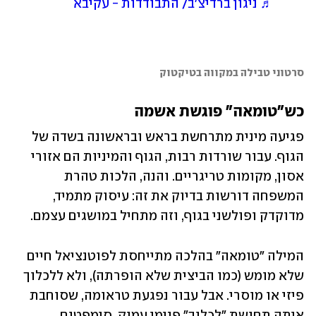
♬ ניגון ברדיצ'ב/ התבודדות - עקיבא
סרטוני טבילה במקווה בטיקטוק
כש"טומאה" פוגשת אשמה
פגיעה מינית מתרחשת בראש ובראשונה בשדה של 
הגוף. עבור שורדות רבות, הגוף והמיניות הם אזורי 
אסון, מקומות טריגריים. והנה, הלכות טהרת 
המשפחה דורשות בדיוק את זה: עיסוק מתמיד, 
מדוקדק ופולשני בגוף, וזה מתחיל במושגים עצמם. 
המילה "טומאה" בהלכה מתייחסת לפוטנציאל חיים 
שלא מומש (כמו הביצית שלא הופרתה), ולא ללכלוך 
פיזי או מוסרי. אבל עבור נפגעת טראומה, שסוחבת 
איתה תחושת "לכלוך" פנימי עמוק, סימפטום 