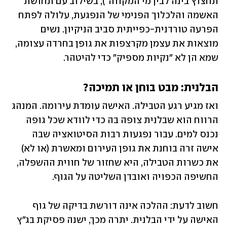
תחצוץ בינה לבין מי המקווה"), בשילוב עם תחושת 
האשמה והלכלוך הפנימי של הנפגעת, עלולה לפתח 
הפרעה טורדנית-כפייתית סביב הניקיון. נשים 
מוצאות את עצמן מקרצפות את גופן בחרדה עצומה, 
שמא הן לא "נקיות מספיק" כדי להיטהר.
הבלנית: מבט בוחן או תמיכה?
ואז מגיע רגע הטבילה. האישה עומדת עירומה. המנהג 
הרווח הוא שבלנית צופה בה כדי לוודא שכל גופה 
נכנס למים. עבור נפגעות רבות הסיטואציה שבה 
אישה זרה בוחנת את גופן העירום ומאשרת (או לא) 
את כשרות הטבילה, היא שחזור של חווית ההשפלה, 
החשיפה הכפויה ואובדן השליטה על הגוף.
חשוב לדעת: ההלכה אינה דורשת בדיקה של גוף 
האישה על ידי הבלנית. יתרה מכך, ישנה פסיקת בג"ץ 