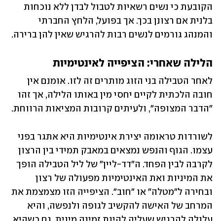
הקובעת כי נשים רשאיות לטבול לבדן ללא נוכחות 
בלנית אם רצונן בכך. אך בפועל, הלחץ החברתי 
והמנהג גורמים לנשים רבות להרגיש שאין להן ברירה.
הלילה שאחרי: הציפייה לאינטימיות
לאחר הטבילה בני הזוג מותרים זה לזו. אומנם אין 
חובה הלכתית לקיים יחסי מין באותו הלילה, אך זהו 
"הדבר המצופה", ולעיתים קרובות המציאות הרווחת.
לשורדות טראומה יצירת אינטימיות היא אתגר בפני 
עצמו. הגוף והנפש נמצאים במאבק תמידי בין הרצון 
לקרבה לבין הפחד. ה"דד-ליין" של ליל הטבילה הופך 
את המיניות ואת האינטימיות מפעולה של רצון 
ובחירה ל"מטלה" או "חוב". הציפייה הזו מצמצמת את 
המרחב של האישה להקשיב לגופה ולנפשה, והיא 
עלולה להרגיש שעליה להיות זמינה מינית, גם כשהיא 