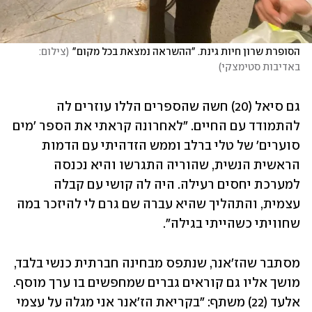
הסופרת שרון חיות גינת. "ההשראה נמצאת בכל מקום"
(
צילום: 
באדיבות סטימצקי
)
גם סיאל (20) חשה שהספרים הללו עוזרים לה 
להתמודד עם החיים. "לאחרונה קראתי את הספר 'מים 
סוערים' של טלי ברלב וממש הזדהיתי עם הדמות 
הראשית הנשית, שהוריה התגרשו והיא נכנסה 
למערכת יחסים רעילה. היה לה קושי עם קבלה 
עצמית, והתהליך שהיא עברה שם גרם לי להיזכר במה 
שחוויתי כשהייתי בגילה".
מסתבר שהז'אנר, שנתפס מבחינה חברתית כנשי בלבד, 
מושך אליו גם קוראים גברים שמחפשים בו ערך מוסף. 
אלעד (22) משתף: "בקריאת הז'אנר אני מגלה על עצמי 