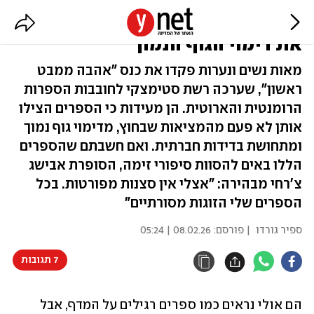
"ספרות רומנטית עזרה לי להרים
את דימוי הגוף הנמוך"
מאות נשים ונערות פקדו את כנס "אהבה ממבט
ראשון", שערכה רשת סטימצקי לחובבות הספרות
הרומנטית והארוטית. הן מעידות כי הספרים הצילו
אותן לא פעם מהמציאות שבחוץ, מדימוי גוף נמוך
ומתחושת בדידות חברתית. ואם חשבתם שהספרים
הללו באים להסוות סיפורי זימה, הסופרת אבישג
צ'רחי מבהירה: "אצלי אין סצנות מפורטות. בכל
הספרים שלי הזוגות מסורתיים"
ספיר גורדו
| פורסם:
08.02.26 | 05:24
7 תגובות
הם אולי נראים כמו ספרים רגילים על המדף, אבל 