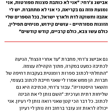
אבישג צ'רחי: "אני לא כותבת סצנות מפורטות, אני 
נמנעת מזה גם בקריאה, כי אני לא מתחברת. יש לי 
אהבה ותשוקה לדת ולארץ ישראל, בכל הספרים שלי 
הזוגות מסורתיים - עושים קידוש, מניחים תפילין, 
כולם עשו צבא, כולם קרביים, קודש קודשים"
גם אבישג צ'רחי, מחברת "עד אחרי הנצח", הגיעה 
לכתיבה כמעט במקרה, מתוך הקהילה עצמה. 
"התחלתי לכתוב ספרות רומנטית בעקבות דחיפה של 
חברות. הן ממש אמרו לי שאני חייבת לכתוב בעצמי, 
והשאר היסטוריה". עבור צ'רחי, הכתיבה היא גם 
שליחות דתית וערכית: "השם נותן לי את הבינה 
לכתוב. כל דבר הכי קטן שאני רואה נותן לי רעיון. אני 
יכולה לראות זוג עובר ברחוב וזה נותן לי רעיון 