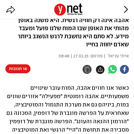
איך נראה מוח של אדם מאוהב?
אהבה אינה רק חוויה רגשית. היא משנה באופן
מהותי את האופן שבו המוח שלנו פועל ומעבד
מידע. לא סתם היא נחשבת לרגש הנשגב ביותר
שאדם יחווה בחייו
איתי עניאל
| פורסם:
27.02.25 | 08:48
16 תגובות
כאשר אנו חווים אהבה, המוח עובר שינויים 
משמעותיים. אהבה רומנטית "מפעילה" אזורים שונים 
במוח, ביניהם גם את מערכת התגמול והמוטיבציה, 
שאחראית על הפרשה מוגברת של דופמין, המכונה גם 
"הורמון ההנאה והעונג". הפרשה מוגברת של דופמין 
מסבירה את תחושת ה"היי" הרגשי ואת המוטיבציה 