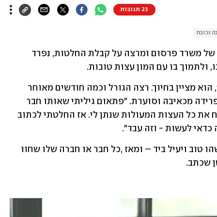
23 תגובות
ה נכזבת
כשנמרוד פרידברג (44) מתל אביב, בעלים של משרד פרסום ומרצה על קבלת החלטות, נפרד 
, ולתמוך בו עם המון עצות טובות.
"הוא היה היחיד שהיתה לו סבלנות אליי", הוא מציין בחיוך. רצה הגורל וכמה חודשים מאוחר 
יותר, היה זה דווקא החבר שעבר פתאום פרידה מכאיבה וסוערת. "פתאום גיליתי שאותו חבר 
שכל כך תמך בי כשהזדקקתי לעזרתו, שכח את כל העצות המעולות שנתן לי. אז החלטתי לכתוב 
 כדאי לעשות - וזה עבד". 
מרוצה מההצלחה, נמרוד קלט שיש לו משהו טוב ויעיל ביד – ומאז ,כל חבר או חברה שלו שחוו 
 שכתב. 