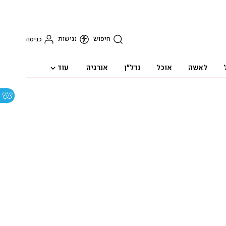
חיפוש
נגישות
כניסה
עוד
לאשה
אוכל
נדל"ן
אנרגיה