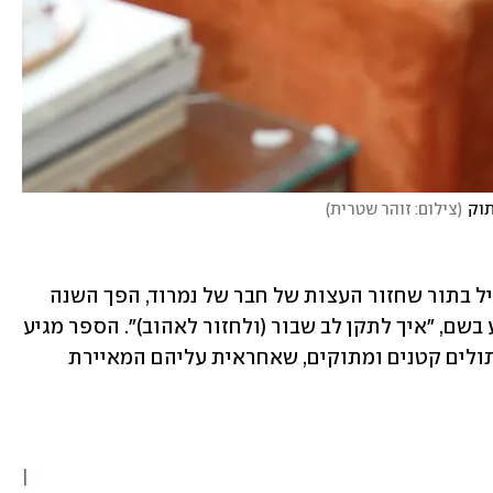
תוק
(
צילום: זוהר שטרית
)
מפה לשם, ספר העצות של נמרוד, שהתחיל בתור שחזור העצות של חבר של נמרוד, הפך השנה 
לספר מודפס של ממש, ספר קטן ומושקע בשם, "איך לתקן לב שבור (ולחזור לאהוב)". הספר מגיע 
עם כריכה קשה ואיורים מחממי לב של חתולים קטנים ומתוקים, שאחראית עליהם המאיירת 