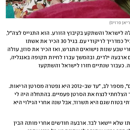
ריאן פרויס
)
כבר כנער, לב הפך לציוני נלהב. בגיל 25 עלה לישראל והשתקע בקיבוץ הזורע. הוא התגייס לצה"ל, 
ואחרי השחרור עבד בקיבוץ ברפת ובמקביל כמדריך לריקודי עם. בגיל 30 הכיר את אשתו 
הראשונה, שממנה נולדו לו שני ילדים. אחרי שבע שנות נישואים התגרש, ואז הכיר את סוזן, עולה 
חדשה מניו-יורק. הם נישאו, הביאו לעולם ארבעה ילדים, ובהמשך עברו לחיות תקופה באנגליה, 
שם הציעו ללב עבודה בחברת מכוני חליבה. כעבור שנתיים חזרו לישראל והשתקעו 
"לי ולסוזן היו נישואים ארוכים ומאושרים", מספר לב, "עד שב-2012 היא נפטרה מסרטן הריאות. 
זה היה שוק עבורי. כשהיא חלתה, אני כבר הצלחתי לנצח את הסרטן פעמיים. בהתחלה היה לי 
במעי הגס ובהמשך בשלפוחית השתן. הייתי בטוח שגם היא תשרוד, אבל שנה אחרי הגילוי היא 
לדברי לב, בזמן שגססה, ביקשה ממנו אשתו שלא יישאר לבד. ארבעה חודשים אחרי מותה הבין 