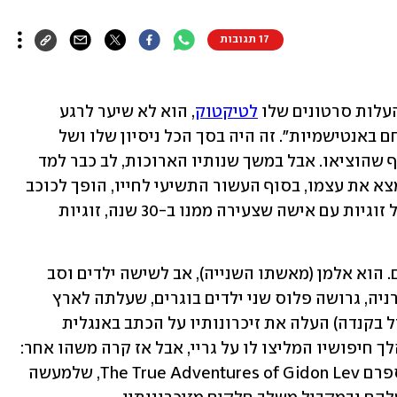
17 תגובות
עלות סרטונים שלו 
לטיקטוק
, הוא לא שיער לרגע 
שהוא יתפרסם בתור "ניצול השואה שנלחם באנטישמיות". זה היה בסך הכל ניסיון שלו ושל 
זוגתו, ג'ולי גריי, לקדם את הספר המשותף שהוציאו. אבל במשך שנותיו הארוכות, לב כבר למד 
שהחיים תמיד יכולים להפתיע. וכך הוא מצא את עצמו, בסוף העשור התשיעי לחייו, הופך לכוכב 
רשת עם קרוב לרבע מיליון עוקבים, ומנהל זוגיות עם אישה שצעירה ממנו ב-30 שנה, זוגיות 
לב (90) וגריי (60) הכירו לפני שמונה שנים. הוא אלמן (מאשתו השנייה), אב לשישה ילדים וסב 
ל-15 נכדים ושתי נינות. היא ילידת קליפורניה, גרושה פלוס שני ילדים בוגרים, שעלתה לארץ 
חמש שנים לפני כן. לב (שאחרי השואה גדל בקנדה) העלה את זיכרונותיו על הכתב באנגלית 
וחיפש עורך כדי להפוך אותם לספר. במהלך חיפושיו המליצו לו על גריי, אבל אז קרה משהו אחר: 
כנגד כל הסיכויים הם התאהבו. כך נולד ספרם The True Adventures of Gidon Lev, שלמעשה 