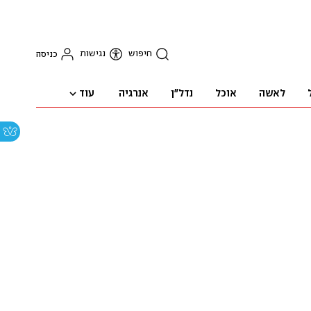
חיפוש
נגישות
כניסה
עוד
לאשה
אוכל
נדל"ן
אנרגיה