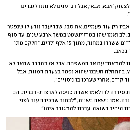
הילדים שזיהו את האבות שלהם התחילו לצעוק 'אבא, אבא', אבל הגרמנים לא נתנו לגברים 
.
במהלך שהותו במחנה זכה לב לראות את אביו רק עוד פעמיים. את סבו, שבדיעבד נודע לו שנפטר 
זמן קצר אחרי שהגיע למחנה, לא ראה שוב. לב ואמו שהו בטרזיינשטט במשך ארבע שנים, עד סוף 
המלחמה ב-1945. הוא היה אחד מ־92 הילדים ששרדו במחנה, מתוך 15 אלף ילדים. "חלקם מתו 
 בכאב.
אחרי השחרור הוא ואמו חזרו לפראג וקיוו להתאחד עם אב המשפחה. אבל אז התברר שהאב לא 
שרד. "גילינו שב-1944 אבי נשלח לאושוויץ. בהתחלה חשבנו שהוא נפטר בצעדת המוות, אבל 
 קודם, אחרי שערכו בו ניסויים".
כשהיה בן עשר, קרובת משפחת אמריקאית סידרה לו ולאמו אשרת כניסה לארצות-הברית. הם 
חיו עמה שנה בברוקלין ובהמשך עברו לקנדה. אמו נישאה בשנית, "לבחור שהכירה עוד לפני 
 היחיד בשואה. עברנו להתגורר איתו".