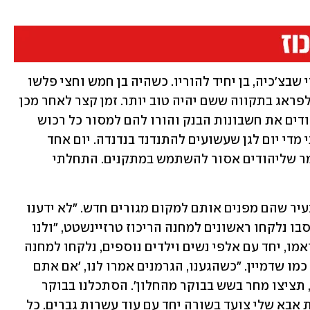
לב נולד כפיטר וולפגנג לאו, בקרלובי וארי שבצ'כיה, בן יחיד להוריו. כשהיה בן חמש וחצי פלשו 
הגרמנים לעיר, והוריו, יחד עם סבו, עברו לפראג בתקווה ששם יהיה טוב יותר. זמן קצר לאחר מכן 
הגיעו הגרמנים גם לשם. "הם החרימו ליהודים את חשבונות הבנק והורו להם למסור כל רכוש 
בעל ערך", מספר לב. "סבי נהג לקחת אותי מדי יום לגן שעשועים להתנדנד בנדנדה. יום אחד 
הגענו, וסבא אמר לי שתלו בגן שלט שאומר שליהודים אסור להשתמש במתקנים. התחלתי 
בנובמבר 1941 הודיעו הגרמנים ליהודים בעיר שהם מפנים אותם למקום מגורים חדש. "לא ידענו 
כמובן שמדובר במחנות", אומר לב. אביו וסבו נלקחו ראשונים למחנה הריכוז טרזיינשטט, "ולנו 
אמרו שנתאחד איתם במקום החדש". לב ואמו, יחד עם אלפי נשים וילדים נוספים, נלקחו למחנה 
בהמשך. האיחוד המיוחל עם אביו לא היה כמו שדמיין. "כשהגענו, הגרמנים אמרו לנו, 'אם אתם 
רוצים לראות את האבות והבעלים שלכם, תציצו מחר בשש בבוקר מהחלון'. הסתכלנו בבוקר 
מבעד לחלון המסורג, והצלחתי לראות את אבא שלי צועד בשורה יחד עם עוד עשרות גברים. כל 