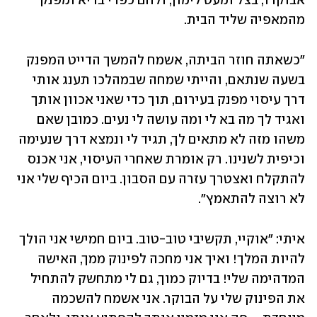
אבוקדו, בצל ומעט לימון, ולחם כפרי בריא ומפנק 
מהמאפיה שליד הבית. 
"כשאתה חוזר הביתה, אשמח להמשך הדייט המפנק 
בשעה שנתאם, והייתי שמחה שבמהלכו תענג אותי 
דרך עיסוי מפנק בעירום, תוך כדי שאני אכוון אותך 
ואגיד לך מה בא לי ומה עושה לי נעים. כמובן שאם 
משהו מזה לא מתאים לך, תגיד לי ונמצא דרך שנעימה 
וכיפית לשנינו. רק אומרת שאחרי העיסוי, אני אכנס 
להתקלח ואצטרך עזרה עם הסבון. ביום הכיף שלי אני 
לא רוצה להתאמץ".
איתי: "אוקיי, תקשיבי טוב-טוב. ביום חמישי אני הולך 
להיות המלך! ואיך אני מחכה לפינוק ממך, האישה 
המדהימה שלי! בדיוק כמוך, גם לי מתחשק להתחיל 
את הפינוק שלי על הבוקר. אני אשמח להשכמה 