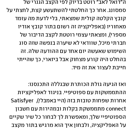
ה"דואל לאב" רוטט בדיוק לפי הקצב הגנרי של 
סמסונג. אחר כך החלטתי להשתעשע קצת, לחצתי על 
קובץ הקלטה קולית שמצאתי, בלי לדעת מה עומד 
מאחוריו (באפליקציה זה רשום בתור קובץ אודיו 
מספרי), ומצאתי עצמי רוטטת לקצב הדיבור של 
חברתי מיכל, שוודאי לא שיערה בנפשה שזה סוג 
השימוש שאעשה יום אחד עם ההודעה שלה. זה 
בהחלט היה קורע מצחוק אבל ביזארי, כך שהייתי 
חייבת לעצור את זה מיד. 
ואז הגיעה גולת הכותרת שבגללה התכנסנו: 
ההתממשקות עם ספוטיפיי. בניגוד לאפליקציות 
אחרות שפחות טובות בזה (היי באמבל!), Satisfyer 
connect מתממשקת בקלות ובמהירות עם חשבון 
הספוטיפיי שלך, ומאפשרת לך לבחור כל שיר שקיים 
על האפליקציה, ולבחון איך הוא מרגיש בתור מקצב 