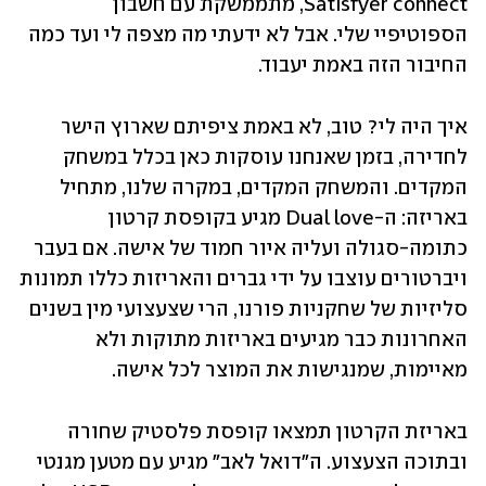
Satisfyer connect, מתממשקת עם חשבון 
הספוטיפיי שלי. אבל לא ידעתי מה מצפה לי ועד כמה 
החיבור הזה באמת יעבוד. 
איך היה לי? טוב, לא באמת ציפיתם שארוץ הישר 
לחדירה, בזמן שאנחנו עוסקות כאן בכלל במשחק 
המקדים. והמשחק המקדים, במקרה שלנו, מתחיל 
באריזה: ה-Dual love מגיע בקופסת קרטון 
כתומה-סגולה ועליה איור חמוד של אישה. אם בעבר 
ויברטורים עוצבו על ידי גברים והאריזות כללו תמונות 
סליזיות של שחקניות פורנו, הרי שצעצועי מין בשנים 
האחרונות כבר מגיעים באריזות מתוקות ולא 
מאיימות, שמנגישות את המוצר לכל אישה. 
באריזת הקרטון תמצאו קופסת פלסטיק שחורה 
ובתוכה הצעצוע. ה"דואל לאב" מגיע עם מטען מגנטי 