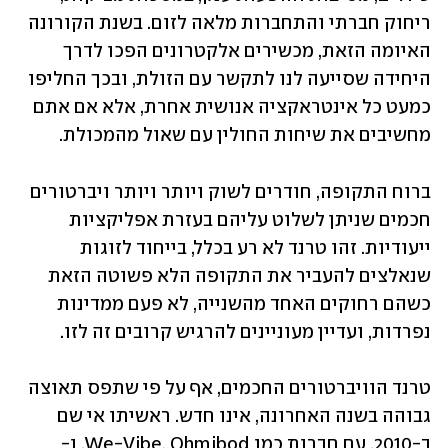
ריחוק חברתי והתחברות מלאה לזום. בשנת הקורונה 
האיומה הזאת, מכשירים אלקטרונים הפכו לדרך 
היחידה שסייעה לנו לתקשר עם הזולת, ובכך החליפו 
כמעט כל אינטראקציה אנושית אחרת, אלא אם אתם 
מחשיבים את שיחות החולין עם שאול מהמכולת. 
ברוח התקופה, חודרים לשוק ויותר ויותר ויברטורים 
חכמים שניתן לשלוט עליהם בעזרת אפליקציות 
ייעודיות. זהו טרנד לא רע בכלל, בייחוד לזוגות 
שנאלצים להעביר את התקופה הלא פשוטה הזאת 
כשהם רחוקים האחד מהשנייה, לא פעם ממדינות 
נפרדות, ועדיין מעוניינים להרגיש קרובים זה לזו.   
טרנד הוויברטורים החכמים, אף על פי שתפס תאוצה 
גבוהה בשנה האחרונה, אינו חדש. ראשיתו אי שם 
ב-2010, עם חברות כמו We-Vibe, Ohmibod, ו-