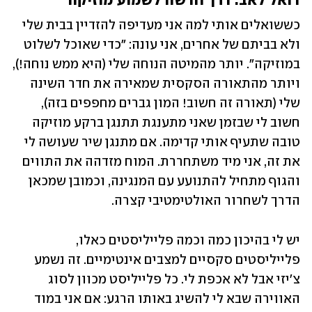
דואל לאב: דרך חדשה לשמוע מוזיקה
כששואלים אותי למה אני מעדיפה להזדיין בבית שלי 
ולא בביתם של אחרים, אני עונה: "כדי שאוכל לשלוט 
במוזיקה". יותר מהמיטה הנוחה שלי (היא ממש נוחה!), 
ויותר מהתאורה הסקסית שמאירה את חדר השינה 
שלי (תאורה זה חשוב! המון גברים מחפפים בזה), 
חשוב לי שבזמן שאני מתענגת תתנגן ברקע מוזיקה 
טובה שתעיף אותי קדימה. אם מתנגן שיר שעושה לי 
את זה, אני מיד משתחררת. המוח מזדהה את התווים 
והגוף מתחיל להתנועע עם המנגינה, וכמובן שמכאן 
הדרך לשחרור האולטימטיבי קצרה.
יש לי בהיכון כמה וכמה פלייליסטים כאלו, 
פלייליסטים סקסיים למצבים אינטימיים. זה נשמע 
צ'יזי אבל לא אכפת לי. כל פלייליסט מכוון לסוג 
האווירה שבא לי להשיג באותו הרגע: אם אני במוד 