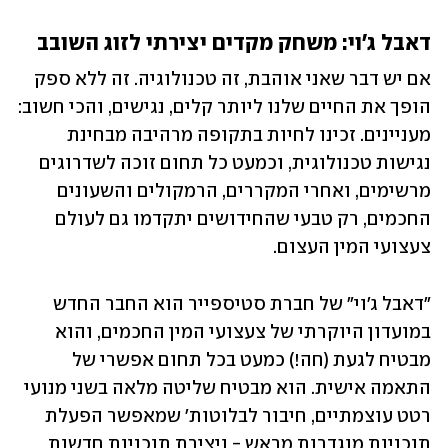
דאבל ג'וי: משחק מקדים יצירתי לזוג השובב
אם יש דבר שאני אוהבת, זה טכנולוגיה. זה ללא ספק 
הופך את החיים שלנו ליותר קלים, נגישים, והכי חשוב: 
מעניינים. זכינו לחיות בתקופה מרהיבה מבחינת 
נגישות טכנולוגית, וכמעט כל תחום זוכה לשדרוגים 
מרשימים, ואחרי המקררים, הרמקולים והשעונים 
החכמים, רק טבעי שהחידושים יתקדמו גם לעולם 
צעצועי המין העצום.
"דאבל ג'וי" של חברת סטיספייר הוא החבר החדש 
במועדון היוקרתי של צעצועי המין החכמים, והוא 
מבטיח לגעת (חה!) כמעט בכל תחום אפשרי של 
התאמה אישית. הוא מבטיח שליטה מלאה בשני מנועי 
רטט עוצמתיים, חיבור לבלוטות' שמאפשר הפעלת 
תוכניות מוגדרות מראש - ויצירת תוכניות חדשות 