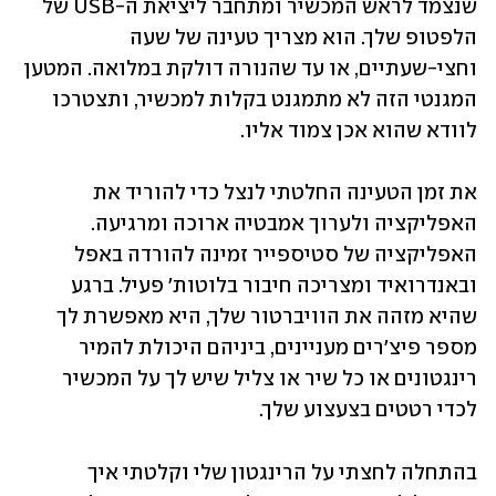
שנצמד לראש המכשיר ומתחבר ליציאת ה-USB של 
הלפטופ שלך. הוא מצריך טעינה של שעה 
וחצי-שעתיים, או עד שהנורה דולקת במלואה. המטען 
המגנטי הזה לא מתמגנט בקלות למכשיר, ותצטרכו 
לוודא שהוא אכן צמוד אליו.
את זמן הטעינה החלטתי לנצל כדי להוריד את 
האפליקציה ולערוך אמבטיה ארוכה ומרגיעה. 
האפליקציה של סטיספייר זמינה להורדה באפל 
ובאנדרואיד ומצריכה חיבור בלוטות' פעיל. ברגע 
שהיא מזהה את הוויברטור שלך, היא מאפשרת לך 
מספר פיצ'רים מעניינים, ביניהם היכולת להמיר 
רינגטונים או כל שיר או צליל שיש לך על המכשיר 
לכדי רטטים בצעצוע שלך. 
בהתחלה לחצתי על הרינגטון שלי וקלטתי איך 