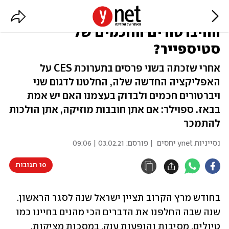
רוטט בסגר: מה חשבנו על
הוויברטורים החכמים של
סטיספייר?
אחרי שזכתה בשני פרסים בתערוכת CES על
האפליקציה החדשה שלה, החלטנו לדגום שני
ויברטורים חכמים ולבדוק בעצמנו האם יש אמת
בבאז. ספוילר: אם אתן חובבות מוזיקה, אתן הולכות
להתמכר
נסייניות ynet יחסים
| פורסם:
03.02.21 | 09:06
10 תגובות
בחודש מרץ הקרוב תציין ישראל שנה לסגר הראשון. 
שנה שבה החלפנו את הדברים הכי מהנים בחיינו כמו 
טיולים, מסיבות והופעות ענק, במסכות מציקות, 