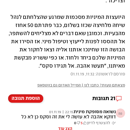
וצריכה". 
היועצות המיניות מסכמות שמרגע שהצלחתם לנהל 
שיחה מלחיצה שכזו בשלום, כבר פתרתם 50 אחוז 
מהבעיות. וכמובן שאם דברים לא מצליחים להשתפר, 
אל תהססו לפנות לייעוץ וטיפול מיני. אז הסירו את 
הבושה הזו שחינכו אותנו אליה וצאו לחקור את 
המיניות שלכם ביחד ולחוד. או כפי ששריג מבקשת 
מאיתנו, "תעשו אהבה. אל תגידו סקס".
פורסם לראשונה: 11:32, 01.11.19
מצאתם טעות? כתבו לנו | המייל האדום גם בווטסאפ
21
תגובות
הוספת תגובה
נשואה מסופקת מינית
22:15 | 01.11.19
נמ
דווקא אהבה לא עושה לי את זה וסקס כן לא כל
השיטות נכונות לכולם. ואגב הענין המיני מגיע
להצטרף לדיון
5
0
מהנערות שמגנות על עצמן מהמין הגברי.
הצג עוד