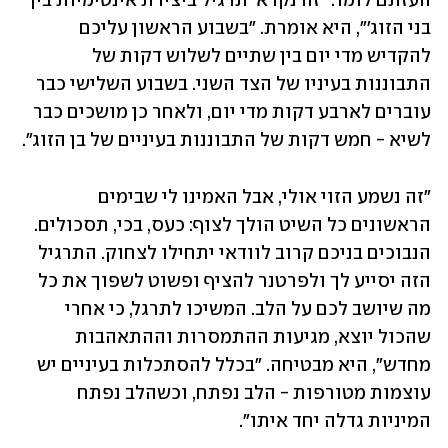
העזתם לומר. "זה נקרא 'תרגיל ביצירת אינטימיות בין 
בני הזוג'", היא אומרת. "בשבוע הראשון עליכם 
להקדיש מדי יום בין שתיים לשלוש דקות של 
התבוננות בעיניו של הצד השני. בשבוע השלישי כבר 
עוברים לארבע דקות מדי יום, ולאחר כן מושכים כבר 
לשיא - חמש דקות של התבוננות בעיניים של בן הזוג".
"זה נשמע הזוי אולי, אבל האמינו לי שבימים 
הראשונים כל השיט הולך לצוף: כעס, בכי, תסכולים. 
הנבוכים בניכם קרוב לוודאי יתחילו לצחוק. התרגיל 
הזה יסייע לך ולפרטנר להציף ופשוט לשפוך את כל 
מה שיושב לכם על הלב. המשיכו לתרגל, כי אחרי 
שהכול יוצא, מגיעות ההתמסרות וההתאהבות 
מחדש", היא מבטיחה. "בכלל להסתכלות בעיניים יש 
עוצמות מטורפות - הלב נפתח, וכשהלב נפתח 
המיניות גדלה יחד איתו".