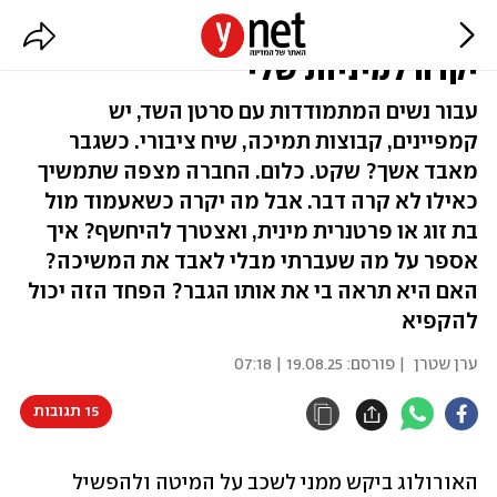
כשגילו לי סרטן באשך, תהיתי מה
יקרה למיניות שלי
עבור נשים המתמודדות עם סרטן השד, יש
קמפיינים, קבוצות תמיכה, שיח ציבורי. כשגבר
מאבד אשך? שקט. כלום. החברה מצפה שתמשיך
כאילו לא קרה דבר. אבל מה יקרה כשאעמוד מול
בת זוג או פרטנרית מינית, ואצטרך להיחשף? איך
אספר על מה שעברתי מבלי לאבד את המשיכה?
האם היא תראה בי את אותו הגבר? הפחד הזה יכול
להקפיא
ערן שטרן
| פורסם:
19.08.25 | 07:18
15 תגובות
האורולוג ביקש ממני לשכב על המיטה ולהפשיל 