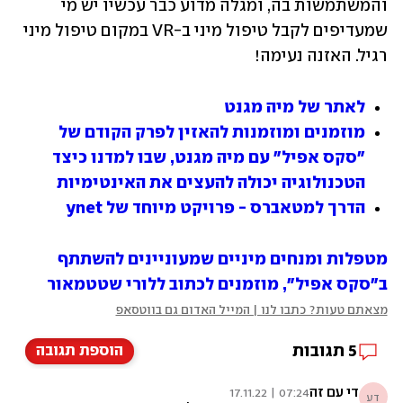
והמשתמשות בה, ומגלה מדוע כבר עכשיו יש מי 
שמעדיפים לקבל טיפול מיני ב-VR במקום טיפול מיני 
רגיל. האזנה נעימה!
לאתר של מיה מגנט
מוזמנים ומוזמנות להאזין לפרק הקודם של 
"סקס אפיל" עם מיה מגנט, שבו למדנו כיצד 
הטכנולוגיה יכולה להעצים את האינטימיות
הדרך למטאברס - פרויקט מיוחד של ynet
מטפלות ומנחים מיניים שמעוניינים להשתתף 
ב"סקס אפיל", מוזמנים לכתוב ללורי שטטמאור
מצאתם טעות? כתבו לנו | המייל האדום גם בווטסאפ
5
תגובות
הוספת תגובה
די עם זה
07:24 | 17.11.22
דע