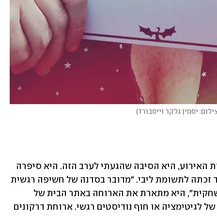
ילום: יסמין גלקר וייסבורד
)
יסמין גלקר-וייסבורד (35), היזמית ומפיקת האירוע, היא הסיבה שהגעתי לערב הזה. היא סיפרה 
לי שהיא מארגנת "ארוחה עם דרקון", ומיד זכתה לתשומת ליבי. "מדובר בסדנה של חשיפה רגשית 
מול זרים, שקורית במהלך ארוחת ערב משחקית", היא מתארת את הארוחה באתר הבית של 
הסדנה. "תחשבו על משחק של צללים, אי של לגיטימציה או חוף נודיסטים רגשי. ארוחת דרקונים 