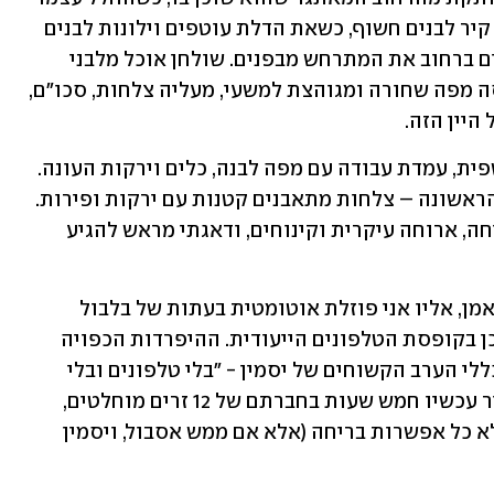
אינטימי, חמים ומזמין. בצידו האחד עומד קיר לבנים חשוף, כשאת הדלת עוטפים וילונות לבנים 
ארוכים ואטומים, כמו מסתירים מהעוברים ברחוב את המתרחש מבפנים. שולחן אוכל מלבני 
תופס את מרבית החלל. על השולחן פרוסה מפה שחורה ומגוהצת למשעי, מעליה צלחות, סכו"ם, 
היין הזה. 
בצידו השני של החלל ממוקמת עמדת השפית, עמדת עבודה עם מפה לבנה, כלים וירקות העונה. 
השפית מחייכת אליי ומסדרת את המנה הראשונה – צלחות מתאבנים קטנות עם ירקות ופירות. 
הארוחה הערב הולכת לכלול נשנושי פתיחה, ארוחה עיקרית וקינוחים, ודאגתי מראש להגיע 
הסמארטפון שלי, מחמדי, חברי הטוב והנאמן, אליו אני פוזלת אוטומטית בעתות של בלבול 
וחרדה חברתית קלה, הונח דקות קודם לכן בקופסת הטלפונים הייעודית. ההיפרדות הכפויה 
ממנו היא חלק מהדיל, ציות בלתי נמנע לכללי הערב הקשוחים של יסמין - "בלי טלפונים ובלי 
שיחות חולין". זה אומר שהסכמתי להעביר עכשיו חמש שעות בחברתם של 12 זרים מוחלטים, 
שישה גברים ושש נשים שאינני מכירה, ללא כל אפשרות בריחה (אלא אם ממש אסבול, ויסמין 