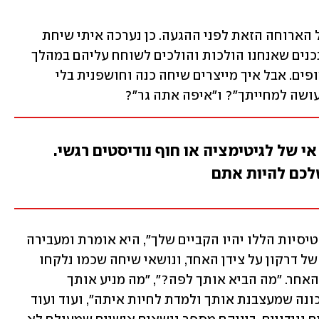
למעשה, זה כל המידע הרשמי שניתן לי על הארוחה הזאת לפני ההגעה. כן נערכה איתי שיחת 
תיאום ציפיות מקדימה, בה נאמר לי שהתכנים שאנחנו הולכות והולכים לשוחח עליהם במהלך 
הערב הזה עומדים להיות כנים מאוד וחשופים. אבל איך מייצרים שיחה כנה וחושפנית בלי 
ושה למחייתך"? ו"איפה אתה גר"? 
 של לגיטימציה או חוף נודיסטים רגשי.
לכם להיות אתם
יסמין פתרה זאת בעזרת כרטיסיות. "הכרטיסיות הללו יהיו הקביים שלך", היא אומרת ומעבירה 
אליי סטפה של כרטיסיות לבנות עם לוגו של דרקון על צידן האחד, ונושאי שיחה שכמו נלקחו 
מחדר הטיפולים של הפסיכולוג, על צידן האחר. "מה הביא אותך לפה?", "מה מניע אותך 
בעולם?", "איזה רגע שינה את חייך?", "תכונה שמעצבנת אותך ולמדת לחיות איתה", ועוד ועוד 