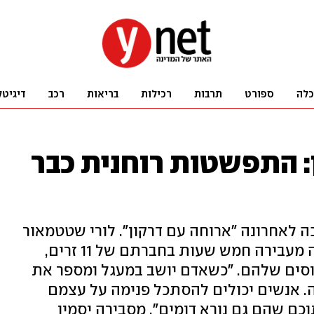
כלה
ספורט
תרבות
רכילות
בריאות
רכב
דיגיטל
 התפשטות רוחנית כבר
ה לאחרונה "ארוחה עם דרקון". לורי שטטמאור
קפצה על ההזמנה ומצאה את עצמה מעבירה חמש שעות בחברתם של 11 זרים,
וסים שלהם. "כשאדם יושב במעגל ומספר את
ה. אנשים יכולים להסתכל פנימה על עצמם
כם שהם גם נורא דומים", מסבירה יסמין