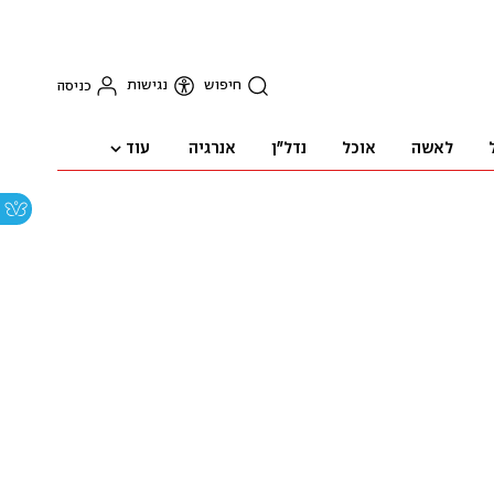
חיפוש
נגישות
כניסה
עוד
לאשה
אוכל
נדל"ן
אנרגיה