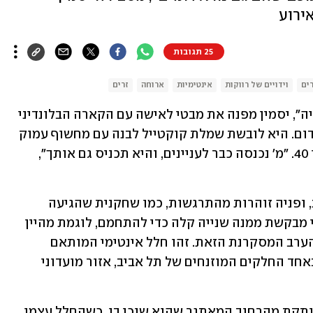
ירוע
25 תגובות
ים
וידויים של רווקות
אינטימיות
ארוחה
זרים
"את מוכנה? כי אני רוצה לצוות אותך אליה", יסמין מפנה את מבטי לאישה עם הקארה הבלונדיני 
שעומדת עם הגב אליי ואוחזת בכוס יין אדום. היא לובשת שמלת קוקטייל לבנה עם מחשוף עמוק 
בגב, ומפטפטת עם בחור נאה, שנראה כבן 40. "מ' נכנסה כבר לעניינים, והיא תכניס גם אותך", 
היא לובשת שמלת ערב שחורה ואלגנטית, ופניה זוהרות מהתרגשות, כמו שחקנית שהגיעה 
לאסוף פרס בפסטיבל הקולנוע בקאן. אני מבקשת ממנה שנייה קלה כדי להתחמם, לוגמת מהיין 
ומביטה על החלל שבו מתקיימת ארוחת הערב המסקרנת הזאת. זהו חלל אינטימי המותאם 
לאירועי אמנות וקולינריה, אשר ממוקם באחד החלקים המוזנחים של תל אביב, אזור מועדוני 
השעה שמונה בערב והתחושה במקום מנותקת מהרחוב המאתגר שהוא שוכן בו, כשהחלל עצמו 