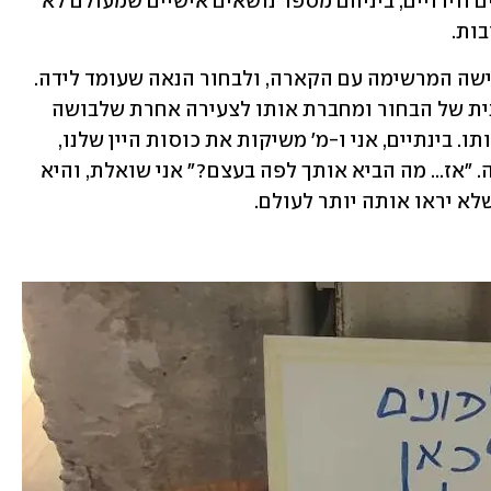
שאלות על הילדות, הביטחון האישי, יחסים ווידויים, ביניהם מספר נושאים אישיים שמעולם לא 
ות.
עם הכרטיסיות הללו אני ניגשת ל-מ', האישה המרשימה עם הקארה, ולבחור הנאה שעומד לידה. 
יסמין, שהתלוותה אליי, אוחזת בידו הימנית של הבחור ומחברת אותו לצעירה אחרת שלבושה 
בשמלת ג'ינס. חבל, דווקא רציתי להכיר אותו. בינתיים, אני ו-מ' משיקות את כוסות היין שלנו, 
ואני מפנה אליה את הכרטיסייה הראשונה. "אז... מה הביא אותך לפה בעצם?" אני שואלת, והיא 
א יראו אותה יותר לעולם. 