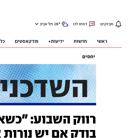
מבזקים
דווחו לנו
°
28
תל אביב
ראשי
חדשות
ידיעות+
פודקאסטים
כל
יחסים
רווק השבוע: "כשאנ
בודק אם יש נורות 