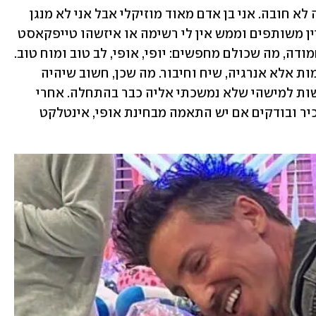
לשיר ונעשה מוזיקה ביחד אבל כמובן שזה לא חובה. אני בן אדם מאוד מוזיקלי אבל אני לא מנגן 
הרבה בבית. לא חייב שיהיו לנו תחומי עניין משותפים וממש אין לי רשימה או איזשהו טייפקאסט 
מוגדר מראש. אני מחפש מישהי כיפית וחמודה, מה שכולם מחפשים: יופי, אופי, לב טוב ומוח טוב. 
אני לא חושב שצריך לחפש תכונות מסוימות אלא אנרגיה, שיח וחיבור. מה שכן, חשוב שיהיה 
קליק ראשוני כי לא קרה לי שפיתחתי רגשות למישהי שלא נמשכתי אליה כבר בהתחלה. אחרי 
שיש עניין מבחינה פיזית אז מתחילים להכיר ובודקים אם יש התאמה מבחינת אופי, אינטלקט 