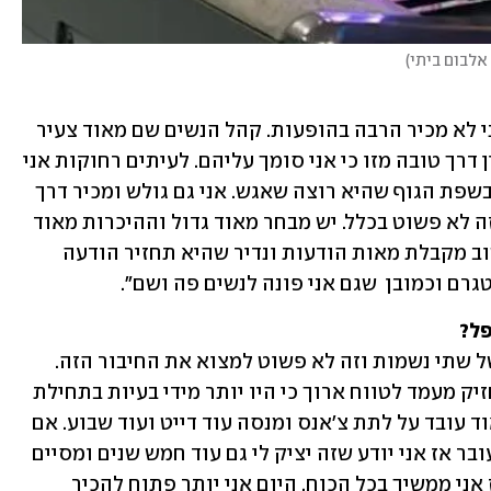
 אלבום ביתי
)
"בדרך כלל אני מופיע רק אחת לשבוע ואני לא מכיר הרבה בהופעות. קהל הנשים שם מאוד צעיר 
בשבילי. לרוב, חברים מנסים להכיר לי ואין דרך טובה מזו כי אני סומך עליהם. לעיתים רחוקות אני 
ניגש למישהי אבל רק אם היא משדרת לי בשפת הגוף שהיא רוצה שאגש. אני גם גולש ומכיר דרך 
הרשתות החברתיות והאפליקציות אבל זה לא פשוט בכלל. יש מבחר מאוד גדול וההיכרות מאוד 
שטחית. לכולם קשה כי בחורה שנראית טוב מקבלת מאות הודעות ונדיר שהיא תחזיר הודעה 
גרם וכמובן  שגם אני פונה לנשים פה ושם".
פל?
"אני לא מתאהב ישר כי צריך חיבור טוב של שתי נשמות וזה לא פשוט למצוא את החיבור הזה. 
ברוב הפעמים הגעתי למסקנה שזה לא יחזיק מעמד לטווח ארוך כי היו יותר מידי בעיות בתחילת 
הקשר אז חתכתי מראש. מצד שני, אני מאוד עובד על לתת צ'אנס ומנסה עוד דייט ועוד שבוע. אם 
אני רואה שיש משהו שמפריע לי וזה לא עובר אז אני יודע שזה יציק לי גם עוד חמש שנים ומסיים 
את הקשר אבל אם אני מצליח להתגבר אז אני ממשיך בכל הכוח. היום אני יותר פתוח להכיר 