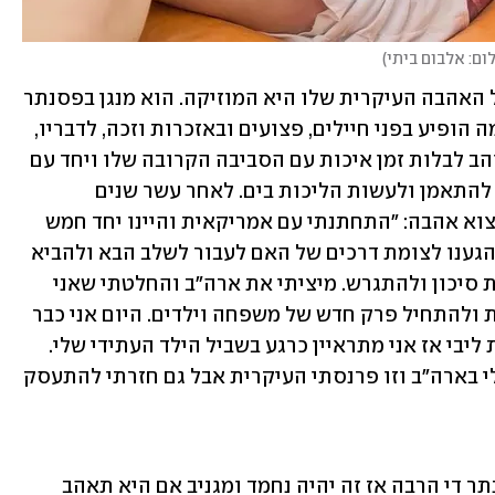
ום: אלבום ביתי
)
אסף עוסק בשיפוצים ונדל"ן בארה"ב אבל האהבה העיקרית שלו היא המוזיקה. הוא מנגן בפסנתר 
וגיטרה ומופיע עם אמנים. במהלך המלחמה הופיע בפני חיילים, פצועים ובאזכרות וזכה, לדבריו, 
לרפא אחרים באמצעות המוזיקה. הוא אוהב לבלות זמן איכות עם הסביבה הקרובה שלו ויחד עם 
זאת מעריך את הזמן שלו עם עצמו, אוהב להתאמן ולעשות הליכות בים. לאחר עשר שנים 
שהתגורר בלוס אנג'לס חזר לארץ כדי למצוא אהבה: "התחתנתי עם אמריקאית והיינו יחד חמש 
שנים. היו פערי תרבות גדולים בינינו וכשהגענו לצומת דרכים של האם לעבור לשלב הבא ולהביא 
ילדים יחד או להיפרד החלטתי שלא לקחת סיכון ולהתגרש. מיציתי את ארה"ב והחלטתי שאני 
רוצה לחזור לארץ, להכיר בחורה ישראלית ולהתחיל פרק חדש של משפחה וילדים. היום אני כבר 
ארבע שנים בארץ וטרם מצאתי את בחירת ליבי אז אני מתראיין כרגע בשביל הילד העתידי שלי. 
אני עדיין מנהל בשלט רחוק את העסק שלי בארה"ב וזו פרנסתי העיקרית אבל גם חזרתי להתעסק 
"הייתי רוצה שכן. בגלל שאני מנגן על פסנתר די הרבה אז זה יהיה נחמד ומגניב אם היא תאהב 