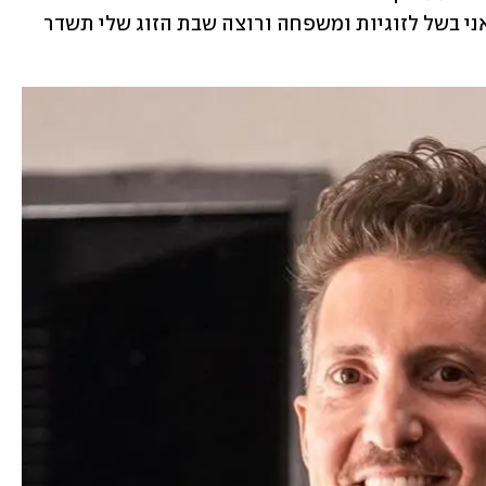
ופחות בררן או פוסל על דברים. בגיל 44 אני בשל לזוגיות ומשפחה ורוצה שבת הזוג שלי תשדר 