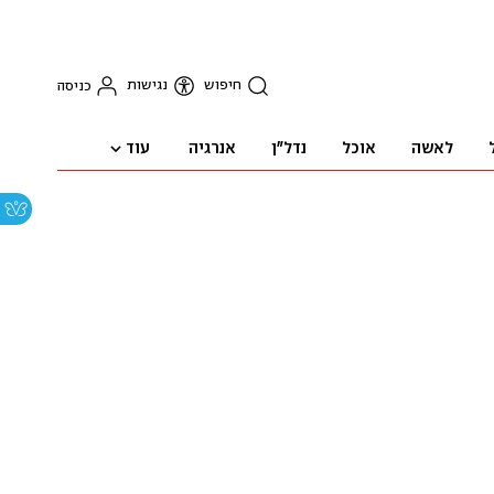
חיפוש
נגישות
כניסה
עוד
לאשה
אוכל
נדל"ן
אנרגיה