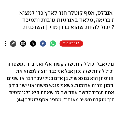
נג'לס, אסף קוטלר חזר לארץ כדי למצוא
 בריאה, מלאה באנרגיות טובות ותמיכה
 יכול להיות שהוא בררן מדי | השדכנית
127 תגובות
"עוד לא מצאתי את החיבור הזוגי המתאים לי אבל יכול להיות שזה קשור אלי ואני בררן. משפחה 
וחברים אומרים לי שאני פוסל מהר מידי. יכול להיות שזה נכון אבל אני כבר רוצה למצוא את 
האחת ומעדיף לא לבזבז את הזמן. לצערי הניסיון הוא גם מכשול. בן אדם בגילי עבר דבר או שניים 
במערכות יחסים אז לאורך השנים צברתי המון נורות אדומות. כשאני פוגש מישהי אני ישר בודק 
אם יש נורות אזהרה כדי לדעת אם יש התאמה ועתיד לקשר. אתה שם לב שאחת היא בלגניסטית 
והשנייה מתעצבנת מהר מידי ומעדיף לחתוך מוקדם מאשר מאוחר", מספר אסף קוטלר (44) 