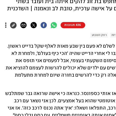
פש בת זוג להקים איתה בית ועובד בשתי
ם על אישה ערכית, טובת לב ונאמנה | השדכנית
436 תגובות
יות
רווק השבוע
"אני הגבר הכי לארג' שיש, ברמה שיצא לי לשלם לא פעם בין שבע מאות לאלף שקל בדייט ראשון. 
אני הרגשתי שהיה דייט מושלם ונשים כתבו לי אחרי הדייט שהיה 'הכי כיף בעולם', ולמחרת לא 
ענו לי. אני לא כועס כי זו בחירה שלי ומקסימום השקעתי בעצמי, אבל לפעמים אני תופס את 
הראש כי אני חושב לעצמי שיש גברים גרושים עם ילדים שלא יכולים להרשות לעצמם להוציא את 
הכסף הזה, והם עדיין מוציאים סכומים כאלה רק כדי להרשים בחורה שיום למחרת מתעלמת 
"שבעים אחוז מהבחורות שיצאתי איתן ראו אותי כספונסר. כנראה כי אישה שרואה גבר שמתלבש 
יפה ושם שעון יפה על היד חושבת באופן אוטומטי שהוא בעל אמצעים. לכן אני נשאר עם רכב 
פשוט וצנוע. היו בחורות שהעירו לי על הרכב, התפלאו ושאלו: 'איך אתה נכנס לרכב כזה'. אז אני 
מחפש בת זוג שתרצה אותי גם אם אגיע לאסוף אותה באופניים חשמליים, עם כסף ובלי כסף", 