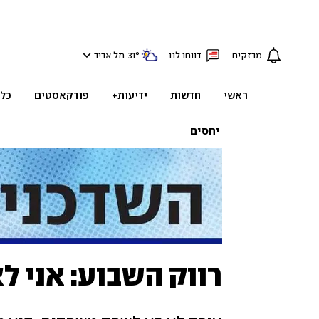
מבזקים
דווחו לנו
°
31
תל אביב
ראשי
חדשות
ידיעות+
פודקאסטים
כל
יחסים
רווק השבוע: אני ל