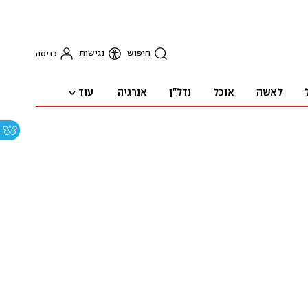
חיפוש
נגישות
כניסה
עוד
לאשה
אוכל
נדל"ן
אנרגיה