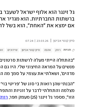
גל זינגר הוא אלוף ישראל לשעבר בג
ברשתות החברתיות. הוא מגדיר את 
אם ימצא את "האחת", הוא בשל לה
|
סיון קנטי אביטן
23.03.26 | 07:24
תגיות
רווק
אהבה
סיון קנטי אביטן
שידוכים
זוג
מדהים', ושאלתי את עצמי: על סמך מה הן 
הזו", מספר גל זינגר (25) מעמק חפר, 
רווק