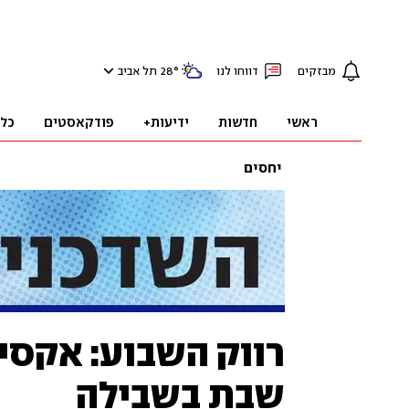
מבזקים
דווחו לנו
°
28
תל אביב
ראשי
חדשות
ידיעות+
פודקאסטים
כל
יחסים
רווק השבוע: אקסי
שבת בשבילה