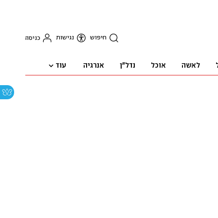
חיפוש
נגישות
כניסה
עוד
לאשה
אוכל
נדל"ן
אנרגיה