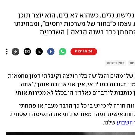
לישת גלים. כשהוא לא בים, הוא יוצר תוכן
עצמו כ"בחור של מערכות יחסים", ומבחינתו
תחתן כבר בשנה הבאה | השדכנית
24 תגובות
יות
רווק השבוע
"בהתחלה הייתי מעלה לרשתות סרטונים שלי מהים והגלישה בלי חולצה וקיבלתי המון מחמאות 
מנשים על המראה החיצוני שלי. היו גם המון תגובות כמו 'וואי, איך אני אוהבת אותך', 'אתה 
כותבות לי דברים כאלה? הן בכלל לא מכירות אותי. 
"הבנתי שהן רואות בי סוג של 'פריטי בוי' וזה חורה לי כי יש בי כל כך הרבה מעבר, אז פתחתי 
מצלמה והתחלתי לדבר על זוגיות והתפתחות אישית, ומהר מאוד שיניתי את התפיסה השטחית 
 השבוע 
שלנו.