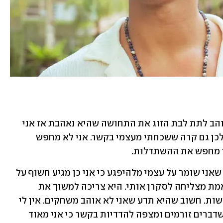
"למדתי גם למתן את עצמי כי אני מאוד אוהב לתת לבת הזוג את התחושה שהיא נאהבת אז אני 
מפנק במחוות ובמתנות, בדאגה ובעזרה, לכן גם קרה ששכחתי מעצמי בקשר. אני לא מחפש 
 כן מחפש את ההשתדלות.
"העניין הוא שאני לא מתאהב מהר. זה לא שאני שומר על עצמי מלהיפגע כי אני כן מגיע חשוף על 
ההתחלה. פשוט לוקח זמן עד שמישהי באמת מצליחה לסקרן אותי. היא צריכה למשוך את 
תשומת ליבי כדי שאתחיל לפתח אליה רגשות. חשוב שהיא תדע שאני לא אוהב משחקים. אין לי 
בעיה לחזר אחרי בת הזוג, אבל אני אוהב שדברים זורמים ומצפה להדדיות בקשר כי אני מאוד 