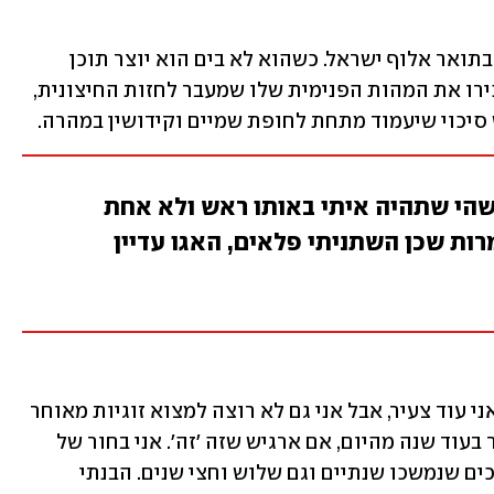
גל הוא גולש גלים מקצועי שזכה פעמיים בתואר אלוף ישראל. כשהוא לא בים הוא יוצר תוכן 
ברשתות החברתיות. חשוב לו שאנשים יכירו את המהות הפנימית שלו שמעבר לחזות החיצונית, 
סיכוי שיעמוד מתחת לחופת שמיים וקידושין במהרה. 
ישהי שתהיה איתי באותו ראש ולא אחת
ות שכן השתניתי פלאים, האגו עדיין
"אני לא בלחץ להתחתן ולהביא ילדים כי אני עוד צעיר, אבל אני גם לא רוצה למצוא זוגיות מאוחר 
מדי. לכן בהחלט יכול להיות שאתחתן כבר בעוד שנה מהיום, אם ארגיש שזה 'זה'. אני בחור של 
מערכות יחסים: עד כה היו לי קשרים ארוכים שנמשכו שנתיים וגם שלוש וחצי שנים. הבנתי 