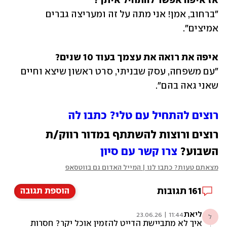
אז איפה אפשר להתחיל איתך?
"ברחוב, אמן! אני מתה על זה ומעריצה גברים 
אמיצים".
איפה את רואה את עצמך בעוד 10 שנים?
"עם משפחה, עסק שבניתי, סרט ראשון שיצא וחיים 
שאני גאה בהם".
רוצים להתחיל עם טלי? כתבו לה
רוצים ורוצות להשתתף במדור רווק/ת 
השבוע? 
צרו קשר עם סיון
מצאתם טעות? כתבו לנו | המייל האדום גם בווטסאפ
161
תגובות
הוספת תגובה
ליאת
11:44 | 23.06.26
ל
איך לא מתביישת הדייט להזמין אוכל יקר? חסרות