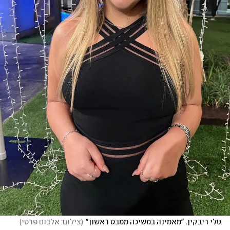
טלי ריבקין. "מאמינה במשיכה ממבט ראשון"
(
צילום: אלבום פרטי
)