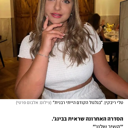
טלי ריבקין. "בגלגול הקודם הייתי רבנית"
(
צילום: אלבום פרטי
)
הסדרה האחרונה שראית בבינג'.
"'השיר שלנו'".