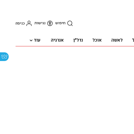
חיפוש
נגישות
כניסה
עוד
לאשה
אוכל
נדל"ן
אנרגיה