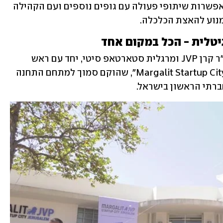
חדשנות ומהווים חממות טכנולוגיות המאפשרות שיתופי פעולה עם גופים נוספים ועם הקהילה 
נוע להאצת הכלכלה.
גיטלית - הכל במקום אחד
היום (ב') השיקו אראל מרגלית, מייסד ויו"ר קרן JVP ומרגלית סטארטאפ סיטי, יחד עם ראש 
עיריית ירושלים, משה ליאון את מתחם "Margalit Startup City", שהוקם סמוך למתחם התחנה 
ברתי הראשון בישראל. 