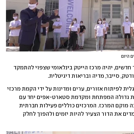
המתחם החדש, שכולל בתוכו 50,000 מ"ר חדשים, יהיה מרכז הייטק בינלאומי שצפוי להתמקד 
ק, סייבר, מדיה ובריאות דיגיטלית. 
המתחם מבוסס על מודל כלכלי שבנה מרגלית לפיתוח אזורים, ערים ומדינות על ידי הקמת מרכזי 
חדשנות ייחודיים המשלבים זרוע השקעות גדולה המפתחת ומקדמת סטארט-אפים יחד עם 
אוניברסיטאות מובילות, המדינה והעיר בה מוקם המרכז. המרכזים כוללים פעילות חברתית 
קהילתית בשכונות ובבתי הספר בהם מלמדים את הדור הצעיר להיות יזמים ולהפוך לחלק 