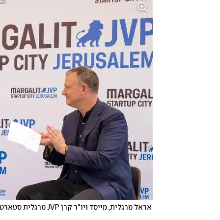
 אראל מרגלית, מייסד ויו"ר קרן JVP מרגלית סטארטאפ סיטי, יחד עם ראש עיריית ירושלים, משה ליאון