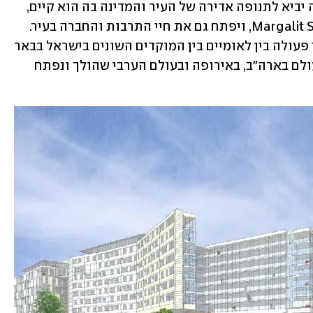
לדברי מרגלית, "יישום מוצלח של מודל זה יביא לתנופה אדירה של העיר והמדינה בה הוא קיים, 
ימשוך צעירים לגור בסביבת Margalit Startup City, ויפתח גם את חיי התרבות והחברה בעיר. 
רובע החדשנות יהיה גשר מרכזי לשיתופי פעולה בין לאומיים בין המוקדים השונים בישראל בבאר 
שבע, בגליל, בחיפה והמוקדים השונים בעולם בארה"ב, באירופה ובעולם הערבי שהולך ונפתח 