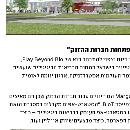
פתחות חברות ההזנק"
דוגמה לשיתוף פעולה כזה שמתרחש כבר היום וצפוי להתרחב הוא של Play Beyond Bio, 
תוכנית להאצת תשעה סטארט-אפים מצטיינים בישראל בתחום הבריאות הדיגיטלית שנעשית 
בשיתוף פעולה בין קרן JVP, חברת הפארמה העולמית אסטרהזניקה, ארגון יוזמה לאומית 
"מרכזי חדשנות  דוגמת Margalit Startup City הם חיוניים עבור חברות ההזנק שכן הם מאיצים 
את התפתחותן", אמר גיא וינוגרד מנכ"ל ומייסד BioT. "הסטארט-אפים מקבלים במסגרת הזאת 
תובנות חיצוניות כמו, למשל, במקרה שלנו כסטארט-אפ העוסק בבריאות דיגיטלית – כיצד 
הפארמה, כיצד מבצעים שיווק און ליין ועוד. 