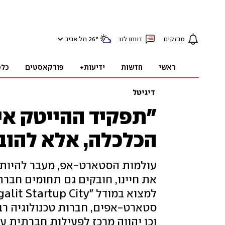
מבזקים
דווחו לנו
°
26
תל אביב
ראשי
חדשות
ידיעות+
פודקאסטים
כלכ
דיגיטל
"תפקיד ההייטק אינ
הכלכלה, אלא להובי
עולמות הסטארט-אפ, מעבר להיותם 
את חיינו, חובקים גם תחומים חברתי
סטארט-אפים, חברות טכנולוגיה רב 
וכן יהווה מרכז לפעילות חברתית 