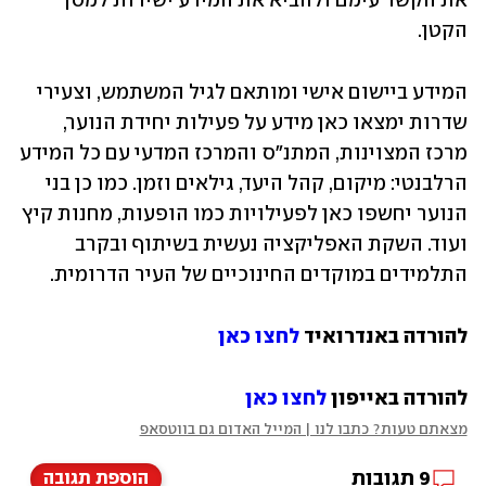
את הקשר עימם ולהביא את המידע ישירות למסך 
הקטן. 
המידע ביישום אישי ומותאם לגיל המשתמש, וצעירי 
שדרות ימצאו כאן מידע על פעילות יחידת הנוער, 
מרכז המצוינות, המתנ"ס והמרכז המדעי עם כל המידע 
הרלבנטי: מיקום, קהל היעד, גילאים וזמן. כמו כן בני 
הנוער יחשפו כאן לפעילויות כמו הופעות, מחנות קיץ 
ועוד. השקת האפליקציה נעשית בשיתוף ובקרב 
התלמידים במוקדים החינוכיים של העיר הדרומית.
להורדה באנדרואיד 
לחצו כאן
להורדה באייפון 
לחצו כאן
מצאתם טעות? כתבו לנו | המייל האדום גם בווטסאפ
9
תגובות
הוספת תגובה