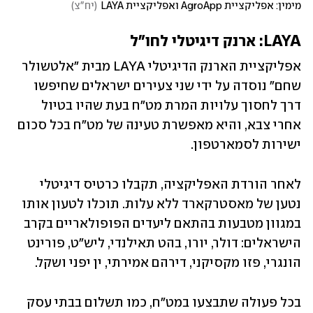
מימין: אפליקציית AgroApp ואפליקציית LAYA
(
יח"צ
)
LAYA: ארנק דיגיטלי לחו"ל
אפליקציית הארנק הדיגיטלי LAYA מבית "אלטשולר 
שחם" נוסדה על ידי שני צעירים ישראלים שחיפשו 
דרך לחסוך עלויות המרת מט"ח בעת שהיו בטיול 
אחרי צבא, והיא מאפשרת טעינה של מט"ח בכל סכום 
ישירות לסמארטפון. 
לאחר הורדת האפליקציה, תקבלו כרטיס דיגיטלי 
נטען של מאסטרקארד ללא עלות. תוכלו לטעון אותו 
במגוון מטבעות בהתאם ליעדים הפופולאריים בקרב 
הישראלים: דולר, יורו, בהט תאילנדי, ליש"ט, פורינט 
הונגרי, פזו מקסיקני, דירהם אמירתי, ין יפני ושקל. 
בכל פעולה שתבצעו במט"ח, כמו תשלום בבתי עסק 