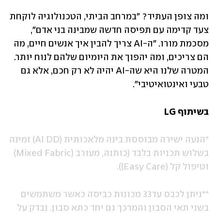
ומה צופן העתיד? "במרחב הביתי, הטכנולוגיה לוקחת 
צעד קדימה עם תפיסה חדשה שמבינה בני אדם", 
מסכמת מורו. "ה-AI צריך להבין איך אנשים חיים, מה 
הם צריכים, ומה יהפוך את היומיום שלהם לנוח יותר. 
המטרה שלנו היא שה-AI יהיה לא רק חכם, אלא גם 
טבעי ואינטואיטיבי".
בשיתוף LG
*הנעה ישירה מבוססת בינה מלאכותית (AI DD) זמינה 
בשלוש תכניות בלבד (כותנה, מעורב (Mixed Fabric) 
וטיפול קל (Easy Care)).
**ניתן לכבס עד33 מכונות כביסה כאשר משתמשים 
בשני תאי הסבון והמרכך גם יחד כתא סבון. נבדק על 