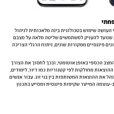
פחתי
אפליקציית "סכם לי" היא כלי חכם וחינמי העושה שימוש בטכולוגית בינה מלאכותית לניהול 
כספים ומעקב אחר ההכנסות וההוצאות, שנועד להעניק למשתמשים שליטה מלאה על מצבם 
הכלכלי. האפליקציה מתמקדת בריכוז נתונים פיננסיים ממקורות שונים, ניתוח הרגלי הצריכה 
היתרון המרכזי הוא היכולת "לסכם" את המצב הכספי באופן אוטומטי, ובכך לחסוך את הצורך 
בניהול טבלאות ידני ומסורבל. ב"סכם לי" ההוצאות מחולקות לפי קטגוריות כמו דיור, לימודים, 
ביטוחים וכו'. האפליקציה מאפשרת גם לנהל את ההוצאות המשותפות בין בני זוג. עבור אנשים 
עסוקים או בעלי משפחות, מדובר בכלי רב-עוצמה המייצר שקיפות פיננסית ומסייע בתכנון 