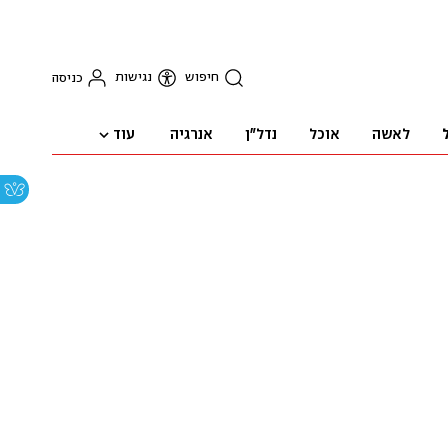
חיפוש
נגישות
כניסה
עוד
לאשה
אוכל
נדל"ן
אנרגיה