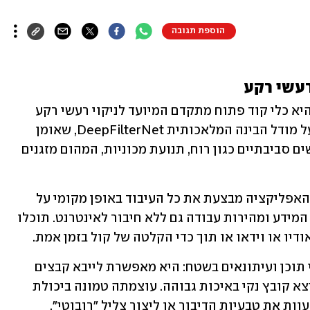
הוספת תגובה
אפליקציית DeepDenoiser לאנדרואיד היא כלי קוד פתוח מתקדם המיועד לניקוי רעשי רקע 
מהקלטות אודיו ווידאו. היישום מבוסס על מודל הבינה המלאכותית DeepFilterNet, שאומן 
לזהות ולבודד קול אנושי מתוך מגוון רעשים סביבתיים כגון רוח, תנועת מכוניות, המהום מזגנים 
בניגוד לכלים רבים הדורשים חיבור לענן, האפליקציה מבצעת את כל העיבוד באופן מקומי על 
המכשיר, מה שמבטיח שמירה על פרטיות המידע ומהירות עבודה גם ללא חיבור לאינטרנט. תוכלו 
ודיו או וידאו או תוך כדי הקלטה של קול בזמן אמת.
DeepDenoiser ידידותית במיוחד ליוצרי תוכן ועיתונאים בשטח: היא מאפשרת לייבא קבצים 
קיימים, לנקות אותם בלחיצת כפתור ולייצא קובץ נקי באיכות גבוהה. עוצמתה טמונה ביכולת 
ות את טבעיות הדיבור או ליצור צליל "רובוטי". 