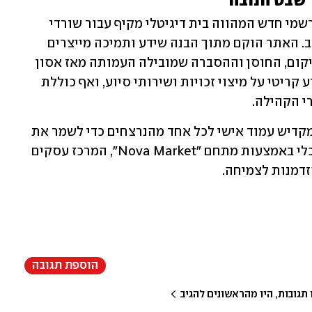
עמותת קהילת שבט הנובה השיקה אתר רשמי חדש המהווה בית דיגיטלי מקיף עבור שורדי 
המסיבות, משפחות השכול והציבור הרחב. האתר הוקם מתוך הבנה שידע ותמיכה מייצרים 
יציבות, והוא מרכז את כלל פעילויות השיקום, החוסן וההסברה שמובילה העמותה מאז אסון 
ה-7 באוקטובר. הפלטפורמה מנגישה מידע קריטי על מיצוי זכויות ושירותי סיוע, ואף כוללת 
י הקהילה.
בלב האתר ניצב פרויקט הנצחה מרגש, המקדיש עמוד אישי לכל אחד מהנרצחים כדי לשמר את 
מורשתם. בנוסף, האתר מקדם שיקום כלכלי באמצעות מתחם "Nova Market", המרכז עסקים 
דמנות לצמיחה. 
הוספת תגובה
גובות, היו מהראשונים להגיב