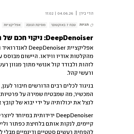
|
הדי בירן
04.06.26 | 11:02
תגיות
טבח 7 באוקטובר
מסיבת הנובה
אפליקציות
DeepDenoiser: ניקוי חכם של רעשי רקע
ורעשי קהל. 
לנצל את יכולותיה על ידי יבוא של קובץ א
להפחית רעשים סטטיים ודינמיים מבלי לעו