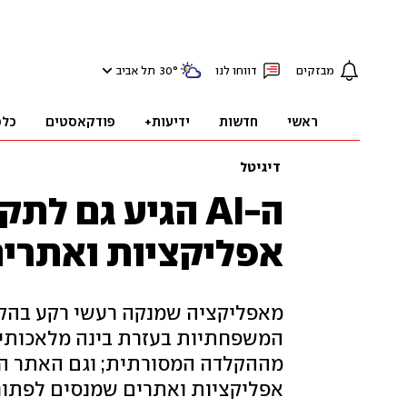
מבזקים
דווחו לנו
°
30
תל אביב
ראשי
חדשות
ידיעות+
פודקאסטים
כלכ
דיגיטל
ה-AI הגיע גם 
אפליקציות ואתרים
מאפליקציה שמנקה רעשי רקע בהקל
המשפחתיות בעזרת בינה מלאכותי
מההקלדה המסורתית; וגם האתר הח
אפליקציות ואתרים שמנסים לפתור 