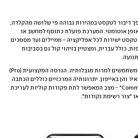
כלי הכתבה מבוסס בינה מלאכותית שהופך דיבור לטקסט במהירות גבוהה פי שלושה מהקלדה, 
תוך הבנת הקשר והסרת מילות היסוס באופן אוטומטי. המערכת פועלת כתוסף למחשב או 
כמקלדת חכמה בנייד, ומאפשרת להכתיב טקסט ישירות לכל אפליקציה - ממיילים ועד מסמכים 
ארוכים. היישום תומך בלמעלה מ-100 שפות, כולל עברית, ומצטיין בזיהוי קול גם בסביבות 
תנועה.
הגירסה החינמית עשויה לספק את רוב המשתמשים למרות מגבלותיה. הגרסה המקצועית (Pro) 
עולה כ-12 דולר לחודש וזמינה הן באנדרואיד והן באייפון. יתרונותיה המרכזיים כוללים הכתבה 
ללא הגבלת מילים וגישה ל-"Command Mode" - מצב המאפשר לתת פקודות קוליות לעריכת 
ו "צור רשימת נקודות". 