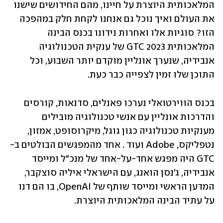
המלאכותית היוצרת על חיינו, מהם החידושים שישנו 
את העולם ואיך נוכל גם אנחנו לקחת חלק במהפכה 
הזו? סוגיות אלו ואחרות נידונו בכנס הבינה 
המלאכותית GTC 2023 של ענקית הטכנולוגיה 
אנבידיה, שנערך אונליין מוקדם יותר השבוע, וכל 
התוכן שלו זמין לצפייה כבר כעת. 
בכנס הווירטואלי נערכו פאנלים, סדנאות, קורסים 
והדרכות אונליין עם אנשי טכנולוגיה מובילים 
מענקיות טכנולוגיה כגון גוגל, מיקרוסופט, אמזון, 
נטפליקס, Adobe ועוד . אחד מהמפגשים הבולטים ב-
GTC היה מפגש אחד-על-אחד של מנכ"ל ומייסד 
אנבידיה, ג'נסן הואנג, עם הישראלי איליה סוצקבר, 
המדען הראשי ומייסד שותף של OpenAI, בו הם דנו 
על עתיד הבינה המלאכותית היוצרת.