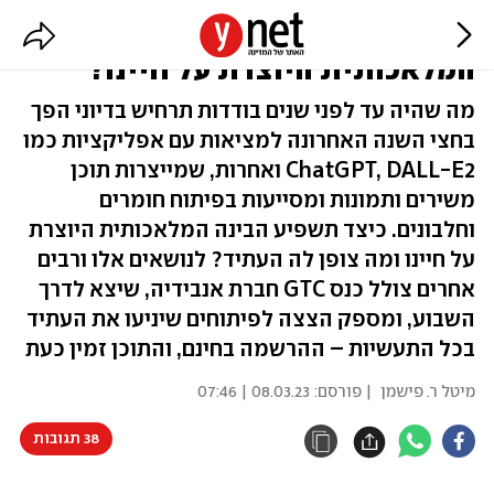
כיצד תשפיע מהפכת הבינה
המלאכותית היוצרת על חיינו?
מה שהיה עד לפני שנים בודדות תרחיש בדיוני הפך
בחצי השנה האחרונה למציאות עם אפליקציות כמו
ChatGPT, DALL-E2 ואחרות, שמייצרות תוכן
משירים ותמונות ומסייעות בפיתוח חומרים
וחלבונים. כיצד תשפיע הבינה המלאכותית היוצרת
על חיינו ומה צופן לה העתיד? לנושאים אלו ורבים
אחרים צולל כנס GTC חברת אנבידיה, שיצא לדרך
השבוע, ומספק הצצה לפיתוחים שיניעו את העתיד
בכל התעשיות – ההרשמה בחינם, והתוכן זמין כעת
מיטל ר. פישמן
| פורסם:
08.03.23 | 07:46
38 תגובות