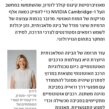
מאוניברסיטת קינגס קולג' לונדון, שהשתמשו במחשב 
העל NVIDIA Cambridge-1 כדי להפיק כמאה אלף 
סריקות של המוח האנושי. מדובר בכמות עצוצה של 
הדמיות שיצר מודל של בינה מלאכותית, והן יכולות 
לשמש רופאים וסטודנטים לצרכי הדרכה, למידה 
ומחקר בתחום הנוירולוגי. 
עוד תרומה של הבינה המלאכותית 
היוצרת היא בעולמות הרכבים 
האוטונומיים. כיום טכנולוגיות 
הרכב האוטונומי נמצאות במרוץ 
לפתרון שיהיה מסוגל להתמודד 
עם מפגעי דרך וראייה בסביבת 
לירון 
נהיגה משתנה. רכבים אוטונומיים 
פריינד-סעדון, 
דירקטורית קשרי 
מתקיימים בסביבה מכשילה וכדי 
המפתחים של 
למנוע התנגשויות, תאונות 