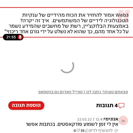
מצאתם טעות? כתבו לנו | המייל האדום גם בווטסאפ
4
תגובות
הוספת תגובה
אנונימי
12:41 | 22.02.22
אנ
אין לי זמן לשמוע פודקאסטים. בכתבות אפשר
לקפוץ למה שמעניין
להצטרף לדיון
35
0