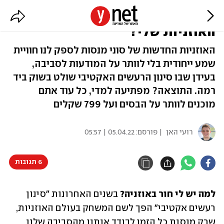
Sony LinkBuds: מי חורר את
האוזניות שלי?
האוזניות החדשות של סוני מנסות לספק לנו חוויית
שמע ייחודית בלי לוותר על המודעות לסביבה,
בעידן שבו סינון הרעשים האקטיבי שולט בשוק ביד
רמה. התוצאה? מפתיעה למדי, כל עוד אתם
מוכנים לוותר על הבסים ועל 799 שקלים
רועי האן
| פורסם:
05.04.22 | 05:57
6 תגובות
למה יש לי חור באוזניה? 
בשנים האחרונות "סינון 
רעשים אקטיבי" הפך לשם המשחק בעולם האוזניות, 
שרק מנסות כל הזמן לבודד אותנו מהסביבה שלנו 