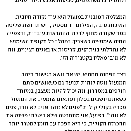
ולהגדיר בו משתמשים, טביעות אצבע וזיהוי פנים. 
המצלמה המובנית במנעול היא עוד נקודה חיובית. 
האיכות טובה, הצילום חד מספיק, ויש תחושת שליטה 
במה שקורה מחוץ לדלת. ההתראות עובדות, והצפייה 
החיה שימושית כשצריך. במהלך כל תקופת השימוש 
לא נתקלתי בניתוקים, קריסות או באגים רציניים, וזה 
לא מובן מאליו בקטגוריה הזו.
בצד הפחות מחמיא, יש את נושא רגישות היתר. 
המנעול נוטה לזהות תנועה גם כשאנשים סתם 
חולפים במסדרון, וזה יכול להיות מעצבן, במיוחד 
כשאתם יושבים בסלון ופתאום שומעים את המנעול 
מכריז בקולי קולות "פנים לא זוהו, פנים לא זוהו, פנים 
לא זוהו". בפועל, אני מתחרטת שלא ביטלתי פשוט את 
ההכרזה הקולית, כי היא הפכה עם הזמן למטרד יותר 