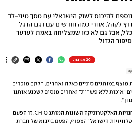
נוספת להיכנס לשוק הישראלי עם מסך מיני-לד
ר שאמור לקרוץ לקהל. אחרי כמה חודשים עם דגם הדגל
בכלל, אבל גם לא כזו שמצליחה באמת לערער
יפור הגדול
20 תגובות
קה
בשנים האחרונות שוק הטלוויזיות הזולות מוצף במותגים סיניים כאלה ואחרים, חלקם מוכרים 
יותר וחלקם מוכרים פחות. חלקם מבטיחים "איכות ללא פשרות" ואחרים מנסים לשכנע אותנו 
וך".
בין כל אלו, הופיע בחודשים האחרונים בחנויות האלקטרוניקה השונות המותג CHiQ. זו הפעם 
השנייה בה המותג מנסה להיכנס לשוק הטלוויזיות הישראלי הצפוף, הפעם בייבוא של חברת 