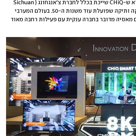
אחד הדברים שרוב האנשים לא יודעים הוא ש-CHiQ שייכת בכלל לחברת צ'אנגחונג (Sichuan 
Changhong) הסינית, יצרנית אלקטרוניקה ותיקה שפועלת עוד משנות ה-50. בעולם המערבי 
השם שלה פחות מוכר, אבל בסין ובחלקים מאסיה מדובר בחברה ענקית עם פעילות רחבה מאוד 