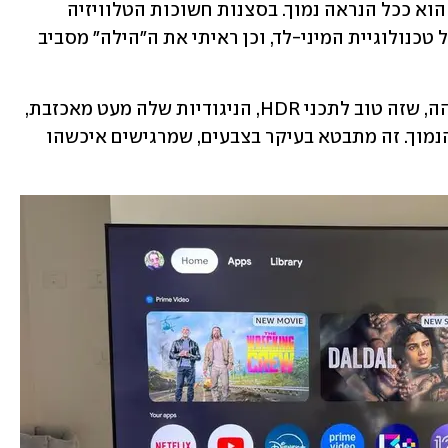
ש- CHiQלא מפרסמת אותו בכוונה, אבל הוא ככל הנראה נמוך. בסצנות חשוכות הטלוויזיה 
התקשתה להציג את מלוא הפוטנציאל של טכנולוגיית המיני-לד, וכן ראיתי את ה"הילה" מסביב 
בנוסף, למרות שיש לה בהירות מאוד גבוהה, שזה טוב לתכני HDR, הניגודיות שלה מעט מאכזבת, 
ככל הנראה בגלל מספר אזורי ההחשכה הנמוך. זה מתבטא בעיקר בצבעים, שמרגישים איכשהו 