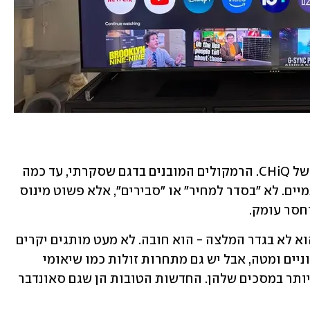
סאונד זו כנראה נקודת החולשה הגדולה של CHiQ. הרמקולים המובנים בדגם שסקרתי, עד כמה 
שאהבתי את העיצוב, התגלו כחלשים ואנמיים. לא "בסדר למחיר" או "סבירים", אלא פשוט מינוס 
חסר עומק.
מי שקונה CHiQ צריך להבין שסאונדבר הוא לא בגדר המלצה - הוא חובה. לא מעט מותגים יקרים 
יותר סובלים גם הם מבעיית רמקולים בינוניים ומטה, אבל יש גם מתחרות זולות כמו שיאומי 
שמציגות יכולות סאונד מרשימות הרבה יותר במסכים שלהן. החדשות הטובות הן שגם סאונדבר 