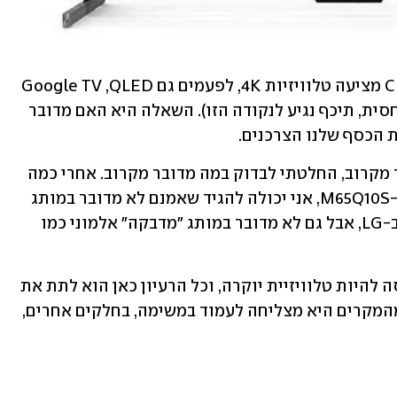
על הנייר, זה נשמע טוב, אפילו מצוין. CHiQ מציעה טלוויזיות 4K, לפעמים גם QLED, ‏Google TV  
מובנה, מסכים גדולים ומחירים נמוכים (יחסית, תיכף נגיע לנקודה הזו). השאלה היא האם מדובר 
הכסף שלנו הצרכנים.
בגלל שמדובר במותג שטרם יצא לי להכיר מקרוב, החלטתי לבדוק במה מדובר מקרוב. אחרי כמה 
חודשים עם דגם הפרימיום של החברה, ה-M65Q10S, אני יכולה להגיד שאמנם לא מדובר במותג 
פרימיום שמנסה להתחרות בסמסונג או ב-LG, אבל גם לא מדובר במותג "מדבקה" אלמוני כמו 
במילים אחרות - המסך של CHiQ לא מנסה להיות טלוויזיית יוקרה, וכל הרעיון כאן הוא לתת את 
המקסימום האפשרי במחיר נמוך. בחלק מהמקרים היא מצליחה לעמוד במשימה, בחלקים אחרים, 