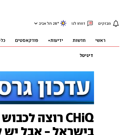
מבזקים
דווחו לנו
°
28
תל אביב
ראשי
חדשות
ידיעות+
פודקאסטים
כלכ
דיגיטל
CHiQ רוצה לכבו
בישראל - אבל יש 