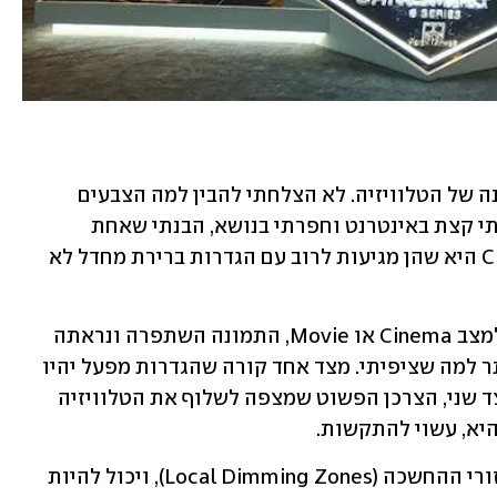
בהתחלה, הופתעתי לרעה מאיכות התמונה של הטלוויזיה. לא הצלחתי להבין למה הצבעים 
נראים כל כך לא נכונים. אבל אחרי שקראתי קצת באינטרנט וחפרתי בנושא, הבנתי שאחת 
הבעיות הגדולות של הטלוויזיות של CHiQ היא שהן מגיעות לרוב עם הגדרות ברירת מחדל לא 
ברגע שביטלתי חלק מההגדרות ועברתי למצב Cinema או Movie, התמונה השתפרה ונראתה 
הרבה יותר טבעית, עם צבעים קרובים יותר למה שציפיתי. מצד אחד קורה שהגדרות מפעל יהיו 
לא אופטימליות במסכי טלוויזיה, אבל מצד שני, הצרכן הפשוט שמצפה לשלוף את הטלוויזיה 
א, עשוי להתקשות.
לא הצלחתי לאתר את הנתון על מספר אזורי ההחשכה (Local Dimming Zones), ויכול להיות 