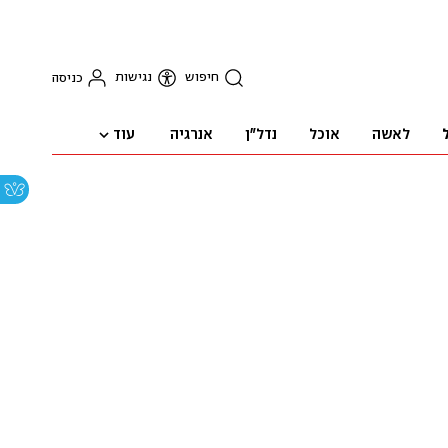
חיפוש
נגישות
כניסה
עוד
לאשה
אוכל
נדל"ן
אנרגיה