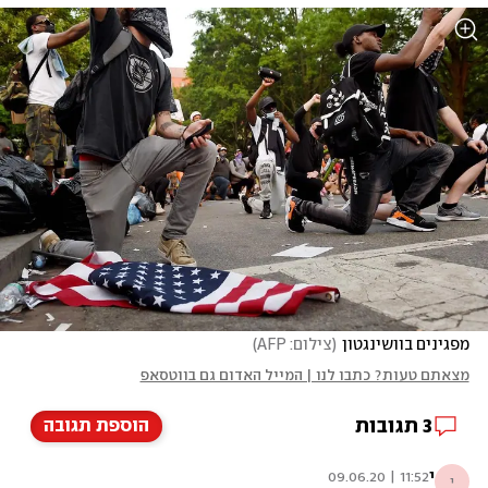
מפגינים בוושינגטון
(
צילום: AFP
)
מצאתם טעות? כתבו לנו | המייל האדום גם בווטסאפ
3
תגובות
הוספת תגובה
י
11:52 | 09.06.20
י