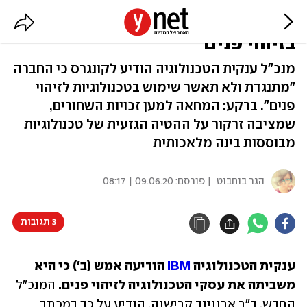
אפקט המחאה? IBM לא תעסוק
בזיהוי פנים
מנכ"ל ענקית הטכנולוגיה הודיע לקונגרס כי החברה
"מתנגדת ולא תאשר שימוש בטכנולוגיות לזיהוי
פנים". ברקע: המחאה למען זכויות השחורים,
שמציבה זרקור על ההטיה הגזעית של טכנולוגיות
מבוססות בינה מלאכותית
הגר בוחבוט
| פורסם:
09.06.20 | 08:17
3 תגובות
ענקית הטכנולוגיה 
IBM
 הודיעה אמש (ב') כי היא 
משביתה את עסקי הטכנולוגיה לזיהוי פנים. 
המנכ"ל 
החדש, ד"ר ארווינד קרישנה, הודיע על כך במכתב 