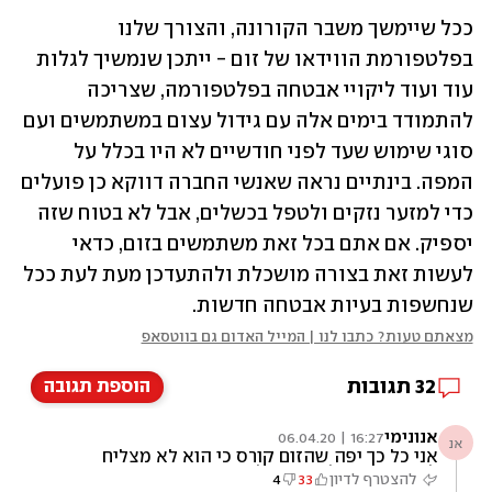
ככל שיימשך משבר הקורונה, והצורך שלנו 
בפלטפורמת הווידאו של זום - ייתכן שנמשיך לגלות 
עוד ועוד ליקויי אבטחה בפלטפורמה, שצריכה 
להתמודד בימים אלה עם גידול עצום במשתמשים ועם 
סוגי שימוש שעד לפני חודשיים לא היו בכלל על 
המפה. בינתיים נראה שאנשי החברה דווקא כן פועלים 
כדי למזער נזקים ולטפל בכשלים, אבל לא בטוח שזה 
יספיק. אם אתם בכל זאת משתמשים בזום, כדאי 
לעשות זאת בצורה מושכלת ולהתעדכן מעת לעת ככל 
שנחשפות בעיות אבטחה חדשות.  
מצאתם טעות? כתבו לנו | המייל האדום גם בווטסאפ
32
תגובות
הוספת תגובה
אנונימי
16:27 | 06.04.20
אנ
אני כל כך יפה שהזום קורס כי הוא לא מצליח
להעביר את כל היופי שלי באינטרנט.
להצטרף לדיון
33
4