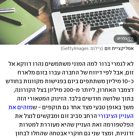
גלריה
אפליקציית זום
(
צילום: GettyImages
)
לא לגמרי ברור למה המוני משתמשים נהרו דווקא אל 
זום, אבל לפי דיווח של החברה עברו בזום מלארח 
כ-10 מיליון משתתפים ביום בפגישות מקוונות בחודש 
דצמבר האחרון, ליותר מ-200 מיליון בצל הקורונה, 
בתוך שלושה חודשים בלבד. הזינוק המטאורי הזה 
משך באופן טבעי מצד אחד גם תוקפים - ש
מזהים את 
העניין הציבורי
 הרחב סביב זום ומבקשים לנצל את 
הפלטפורמה ואת העניין שהיא מעוררת למטרות 
זדוניות, ומצד שני גם חוקרי אבטחה שהחלו לבחון 