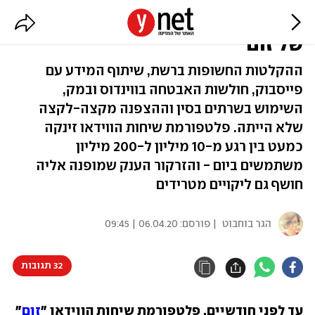
השימוש על אחריותכם: המחדלים
של זום
ההקלטות החשופות ברשת, שיתוף המידע עם
פייסבוק, חולשות האבטחה בווינדוס ובמק,
השימוש בשרתים בסין וההצפנה מקצה-לקצה
שלא הייתה. פלטפורמת שיחות הווידאו זינקה
כמעט בין רגע מ-10 מיליון ל-200 מיליון
משתמשים ביום - והזרקור הענק שמופנה אליה
חושף גם ליקויים מטרידים
הגר בוחבוט
| פורסם:
06.04.20 | 09:45
32 תגובות
עד לפני חודשיים, פלטפורמת שיחות הווידאו "
זום
" 