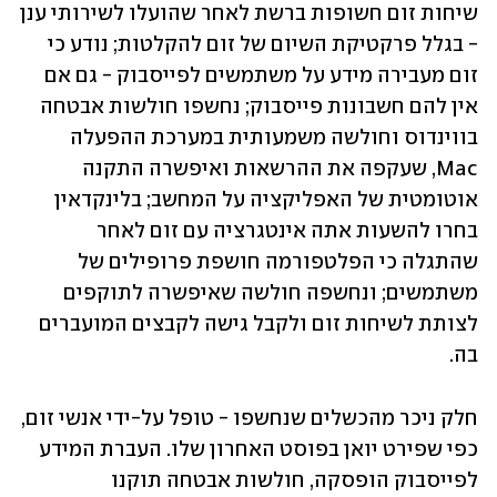
שיחות זום חשופות ברשת לאחר שהועלו לשירותי ענן 
- בגלל פרקטיקת השיום של זום להקלטות; נודע כי 
זום מעבירה מידע על משתמשים לפייסבוק - גם אם 
אין להם חשבונות פייסבוק; נחשפו חולשות אבטחה 
בווינדוס וחולשה משמעותית במערכת ההפעלה 
Mac, שעקפה את ההרשאות ואיפשרה התקנה 
אוטומטית של האפליקציה על המחשב; בלינקדאין 
בחרו להשעות אתה אינטגרציה עם זום לאחר 
שהתגלה כי הפלטפורמה חושפת פרופילים של 
משתמשים; ונחשפה חולשה שאיפשרה לתוקפים 
לצותת לשיחות זום ולקבל גישה לקבצים המועברים 
בה. 
חלק ניכר מהכשלים שנחשפו - טופל על-ידי אנשי זום, 
כפי שפירט יואן בפוסט האחרון שלו. העברת המידע 
לפייסבוק הופסקה, חולשות אבטחה תוקנו 