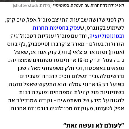
לא יכולה להתחרות עם העמלה. ספוטיפיי
(
צילום: shutterstock
)
רק לפני שלושה שבועות התייצב מנכ"ל אפל, טים קוק, 
לשימוע בקונגרס, ש
עסק בחסימת תחרות 
ובמונופוליזציה
, יחד עם מנכ"לי ענקיות הטכנולוגיה 
הגדולות בעולם - מארק צוקרברג (פייסבוק), ג'ף בזוס 
(אמזון) וסונדאר פיצ'אי (גוגל). קוק אמר אז, שאפל 
גובה עמלות רק מ-16 אחוזים מהמפתחים שמוצריהם 
נמצאים באפסטור, וכי חלק משמעותי מאלה שכן 
נדרשים להעביר תשלום זוכים להנחה ומעבירים 
בפועל רק 15 אחוזי עמלה. הוא התעקש שאפל נוהגת 
בשוויוניות מול קהילת המפתחים ופועלת רבות 
להגנה על מידע של משתמשים - נקודה שמבדילה את 
אפל, לטענתו, מענקיות טכנולוגיה דורסניות אחרות.
"לעולם לא נעשה זאת"