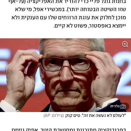
בחנות גוגל פליי כדי להוריד את האפליקציה (על-אף 
שזו השיטה הבטוחה יותר). במכשירי אפל, מי שלא 
מוכן לחלוק את עוגת הרווחים שלו עם הענקית ולא 
יימצא באפסטור, פשוט לא קיים.
גלריה
"לעולם לא נעשה את זה". טים קוק
(
צילום: AP
)
בפרובוקציה מתוכננת ומחושבת היטב, אפיק גיימס 