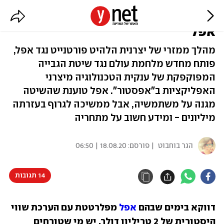
המשימה: להפיל את החומות של
אפל
מהלך ממזרי של יצרנית הלהיט פורטנייט נגד אפל,
פותח מחדש מלחמת עולם נגד שיטת הגבייה
המפוקפקת של ענקית הטכנולוגיה מיצרני
האפליקציות ב"אפסטור". אפל טוענת שהשיטה
מגנה על משתמשיה, אבל ממשיכה לגרוף בעזרתה
מיליונים - ומידע חשוב על מתחריה
הגר בוחבוט
| פורסם:
18.08.20 | 06:50
14 תגובות
דווקא בימים שבהם 
אפל
 מפלרטטת עם הערכת שווי 
היסטורית של 2 טריליון דולר, יש מי שטורחים 