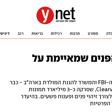
לה
ספורט
תרבות
רכילות
בריאות
רכב
דיגיטל
הפנים שמאיימת על
יותר מ-600 רשויות אכיפה - כולל ה-FBI והמשרד להגנת המולדת בארה"ב - כבר
משתמשות באפליקציה של Clearview AI, שסרקה כ-3 מיליארד תמונות
לצורך זיהוי פנים ופענוח פשעים. בהיעדר
 הפרטיות