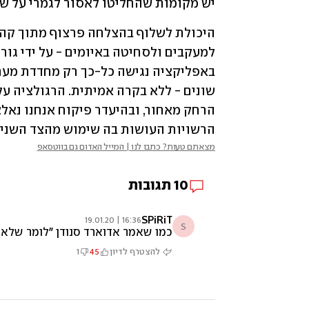
יש מקומות שהחליטו לאסור לגמרי על שימ
הרשויות העושות בה שימוש מהצד השני. 
מצאתם טעות? כתבו לנו | המייל האדום גם בווטסאפ
10
תגובות
SPiRiT
16:36 | 19.01.20
S
כמו שאמר אדוארד סנודן "לומר שלא א
להצטרף לדיון
45
1