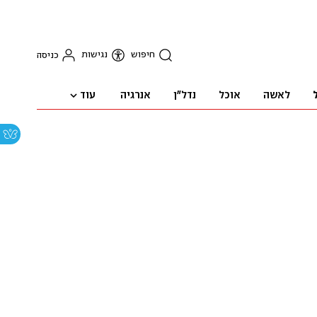
חיפוש
נגישות
כניסה
עוד
לאשה
אוכל
נדל"ן
אנרגיה