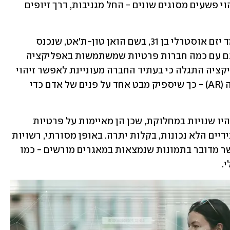
רשויות האכיפה נעזרות באפליקציה לזיהוי פשעים מסוגים שונים - החל מגניבות, דרך זיופים 
התחקיר חשף כי מאחורי Clearview עומד יזם אוסטרלי בן 31, בשם הואן טון-ת'אט, שנכנס 
לעסקים לא רק עם רשויות אכיפה, אלא גם עם כמה חברות פרטיות שמשתמשות באפליקציה 
שלו לצורכי זיהוי. בנוסף, בקוד של האפליקציה התגלה כי בעתיד החברה מעוניינת לאפשר זיהוי 
באמצעות שימוש במשקפי מציאות רבודה (AR) - כך שיספיק מבט אחד על פנים של אדם כדי 
טכנולוגיות מתקדמות לזיהוי פנים תמיד היו שנויות במחלוקת, שכן הן מאיימות על פרטיות 
בסיסית ועשויות להיות מנוצלות לרעה בידיים הלא נכונות, בקלות יתרה. באופן מסורתי, רשויות 
אכיפה נסמכות על טכנולוגיה כזו רק כאשר מדובר בתמונות שנמצאות במאגרים מורשים - כמו 
.