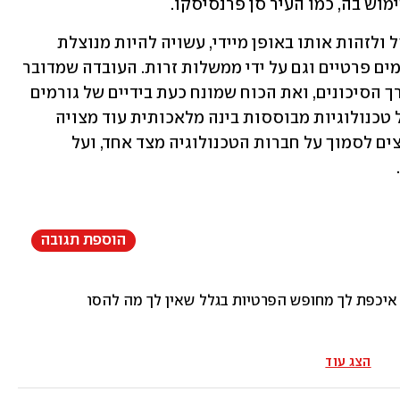
וש בה, כמו העיר סן פרנסיסקו. 
היכולת לשלוף בהצלחה פרצוף מתוך קהל ולזהות אותו באופן מיידי, עשויה להיות מנוצלת 
למעקבים ולסחיטה באיומים - על ידי גורמים פרטיים וגם על ידי ממשלות זרות. העובדה שמדובר 
באפליקציה נגישה כל-כך רק מחדדת מערך הסיכונים, ואת הכוח שמונח כעת בידיים של גורמים 
שונים - ללא בקרה אמיתית. הרגולציה על טכנולוגיות מבוססות בינה מלאכותית עוד מצויה 
הרחק מאחור, ובהיעדר פיקוח אנחנו נאלצים לסמוך על חברות הטכנולוגיה מצד אחד, ועל 
הוספת תגובה
יכפת לך מחופש הפרטיות בגלל שאין לך מה להסתיר, זה כמו לומר 
הצג עוד