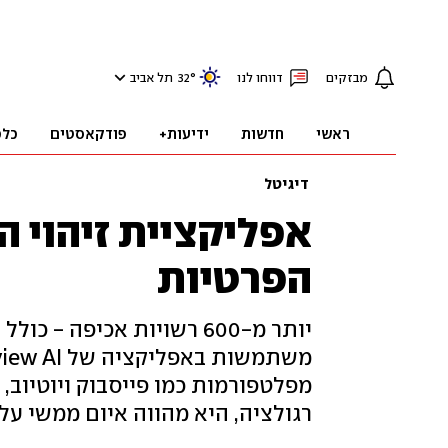
מבזקים
דווחו לנו
°
32
תל אביב
ראשי
חדשות
ידיעות+
פודקאסטים
כלכ
דיגיטל
אפליקציית זיהוי 
הפרטיות
מפלטפורמות כמו פייסבוק ויוטיוב, 
רגולציה, היא מהווה איום ממשי על