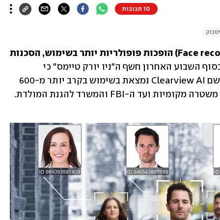
10 תגובות
סבוק
ככל שטכנולוגיות לזיהוי פנים (Face recognition) הופכות פופולריות יותר בשימוש, הסכנות 
בסוף השבוע האחרון חשף ה"ניו יורק טיימס" כי 
אפליקציה לזיהוי פנים של סטארט-אפ בשם Clearview AI נמצאת בשימוש בקרב יותר מ-600 
רשויות אכיפה בארצות-הברית, מתחנות משטרה מקומיות ועד ה-FBI והמשרד להגנת המולדת. 