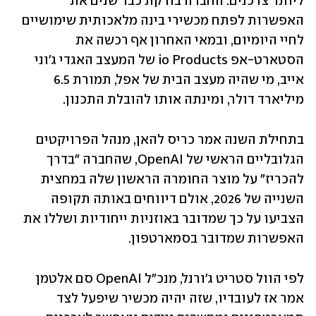
ליותר צרכנים. החברה בודקת כבר שנים את 
האפשרות לפתח מכשירי בינה מלאכותית שימושיים 
לחיי היומיום, ובמאי האחרון אף רכשה את 
הסטארט-אפ io Products של המעצב האגדי ג'וני 
אייב, מי שהיה מעצב הבית של אפל, תמורת 6.5 
מיליארד דולר, ומינתה אותו להובלת התכנון. 
בתחילת השנה אמר כריס להאן, מנהל הפרויקטים 
הגלובליים הראשי של OpenAI, שהחברה "בדרך 
להכריז" על מוצר החומרה הראשון שלה במחצית 
השנייה של 2026, אולם דיווחים באותה תקופה 
הצביעו על כך שמדובר באוזניות ייחודיות ושללו את 
האפשרות שמדובר בסמארטפון. 
לפי הוול סטריט ג'ורנל, מנכ"ל OpenAI סם אלטמן 
אמר אז לעובדיו, שזה יהיה מכשיר שיפעל לצד 