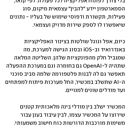
בלי צורך לפתוח אפליקציה לכל פעולה. לפי קואו, 
הסמארטפון יידע "להבין" עצמאית מיקום, סוג 
פעילות, תקשורת ודפוסי שימוש של בעליו - נתונים 
שיאפשרו לו לספק שירות מדויק ועצמאי.
כיום, אפל וגוגל שולטות בצינור האפליקציות 
באנדרואיד וב-iOS ובסוג הגישה למערכת, מה 
שמגביל חלק מהפונקציות שלהן. השליטה המלאה 
שתהיה ל-OpenAI גם בחומרה וגם במערכת ההפעלה 
תאפשר גם לה לבנות פלטפורמה שלמה סביב סוכני 
ה-AI שתשלב במכשיר, החל מערכות פיתוח למפתחים 
ועד מודלים שונים למנויים. 
המכשיר ישלב בין מודלי בינה מלאכותית קטנים 
שירוצו על המכשיר עצמו, לבין עיבוד בענן עבור 
משימות מורכבות הדורשות כוח חישוב משמעותי.