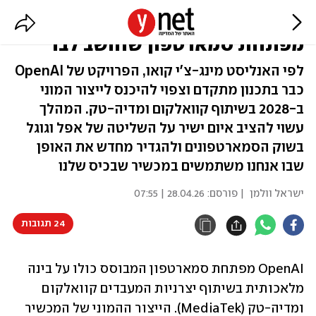
סוף עידן האפליקציות? OpenAI
מפתחת סמארטפון שחושב לבד
לפי האנליסט מינג-צ'י קואו, הפרויקט של OpenAI
כבר בתכנון מתקדם וצפוי להיכנס לייצור המוני
ב-2028 בשיתוף קוואלקום ומדיה-טק. המהלך
עשוי להציב איום ישיר על השליטה של אפל וגוגל
בשוק הסמארטפונים ולהגדיר מחדש את האופן
שבו אנחנו משתמשים במכשיר שבכיס שלנו
ישראל וולמן
| פורסם:
28.04.26 | 07:55
24 תגובות
OpenAI מפתחת סמארטפון המבוסס כולו על בינה 
מלאכותית בשיתוף יצרניות המעבדים קוואלקום 
ומדיה-טק (MediaTek). הייצור ההמוני של המכשיר 