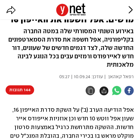
חכם יותר, דק יותר ולא מאוד
מרשים: אפל חשפה את האייפון 16
באירוע השנתי המסורתי שלה במטה החברה
בקליפורניה, אפל חשפה את סדרת הסמארטפונים
החדשה שלה, לצד דגמים חדשים של שעונים, דור
חדש לאיירפודס ורמזים עבים בכל הנוגע לבינה
מלאכותית
רפאל קאהאן
| עודכן:
10.09.24 | 05:27
144 תגובות
אפל הודיעה הערב (ב') על השקת סדרת האייפון 16, 
שעון אפל ווטש 10 חדש וכן אוזניות אייפודס אייר 
חדשות. ההשקה מתרחשת כרגיל באמצעות סרטון 
מוקלט מראש בו בכירי החברה, בהובלת המנכ"ל טים 