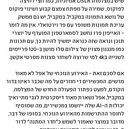
שיש במצלמות DSLR אמיתיות, כמו חצי לחיצה 
לפוקוס, שמירה על מפתח צמצם קבוע ושינוי פוקוס 
של נושא התמונה במקביל. במקביל, יש גם ממשק 
עריכת תמונות משופר עם פד וירטואלי. אין מה לומר 
- האייפון פרו נחשב לסמארטפון המועדף על יוצרי 
תוכן ונראה שזה כנראה ימשיך להיות כך, עם תכונות 
כמו מנגנון מצוין של צילום סלו מושן ב-120 פריימים 
לשנייה ב4k למי שרוצה לשחזר סצנות מסרטי אקשן.
אם לסכם זאת - האירוע הנוכחי של אפל לא מאוד 
מרשים. המכשירים די חוזרים על מה שכבר ראינו בדור 
הקודם, למעט כפתור הפעולה החדש של המצלמה. 
במקביל, אפל נשארת מאוד דיסקרטית לגבי מתי ואיך 
יכולות ה-AI שלה ייושמו במכשירים, מה שמוסיף 
לחוסר ההתרשמות מהאירוע הנוכחי. בסופו של דבר, 
מדובר במוצר שאמור לשמש כ״חדר המתנה״ לדור 