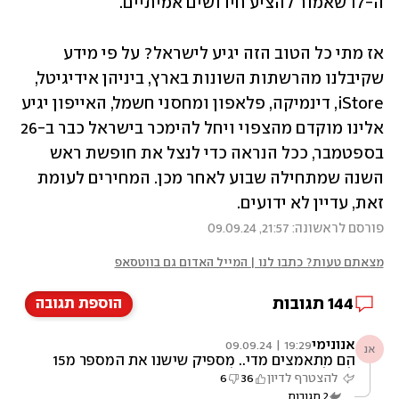
ה-17 שאמור להציע חידושים אמיתיים. 
אז מתי כל הטוב הזה יגיע לישראל? על פי מידע 
שקיבלנו מהרשתות השונות בארץ, ביניהן אידיגיטל, 
iStore, דינמיקה, פלאפון ומחסני חשמל, האייפון יגיע 
אלינו מוקדם מהצפוי ויחל להימכר בישראל כבר ב-26 
בספטמבר, ככל הנראה כדי לנצל את חופשת ראש 
השנה שמתחילה שבוע לאחר מכן. המחירים לעומת 
זאת, עדיין לא ידועים.
פורסם לראשונה: 21:57, 09.09.24
מצאתם טעות? כתבו לנו | המייל האדום גם בווטסאפ
144
תגובות
הוספת תגובה
אנונימי
19:29 | 09.09.24
אנ
הם מתאמצים מדי.. מספיק שישנו את המספר מ15
ל16 לאותו מכשיר כל עדר האייפוניסטים יעמדו
להצטרף לדיון
36
6
בתור כמו כבשים טובים
2
תגובות