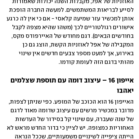
האוזניות של אפל, מקבלות השנה יכולות שאמורות 
לסייע לבריאות המשתמשים. למעשה החברה הופכת 
אותן למכשיר עזר שמיעה קלאסי - אם כי אין לה כרגע 
אישורים רגולטוריים לכך (משהו שהיא מצפה לקבל 
בחודשים הבאים). דגם מחודש של האיירפודס מקס, 
המקבילה של אפל לאוזניות הקשת, הוצג גם כן 
באירוע, אך למעט מספר צבעים חדשים אין שינוי 
מהותי בדגם הזה לעומת קודמו. 
אייפון 16 – עיצוב דומה עם תוספת שצלמים 
יאהבו
האייפון 16 הוא הכוכב של המופע. כפי שניתן לצפות, 
מדובר במכשיר מרשים עם עיצוב שדומה מאוד לדגם 
של שנה שעברה, עם שינוי קל בסידור של העדשות 
האחוריות כמצופה. יש לציין כי בדור החדש מראש לא 
הייתה ציפייה לשינויים משמעותיים, שככל הנראה 